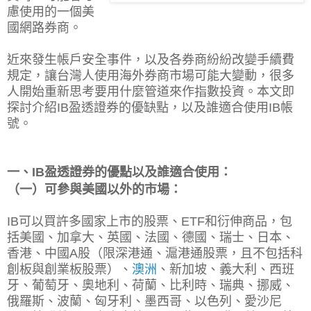
慮使用的一個美
國網路券商。
近來發生帳戶安全事件，以及各券商紛紛改變手續費
規定，讓台灣人使用海外券商市場可能大變動，很多
人開始重新思考要用什麼管道來作指數投資。
本文即
探討介紹IB盈透證券的優缺點，以及
誰適合使用IB帳
號。
一、IB盈透證券的優點以及誰適合使用：
（一）可參與美國以外的市場：
IB可以買許多國家上市的股票、ETF和衍伸商品，包
括美國、加拿大、英國、法國、德國、瑞士、日本、
香港、中國A股（限深港通、滬港通股票，且不包括科
創板與創業板股票）、
澳洲
、新加坡、義大利、西班
牙、葡萄牙、奧地利、荷蘭、比利時、瑞典、挪威、
俄羅斯、波蘭、匈牙利、墨西哥、以色列、愛沙尼