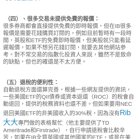
（四）、很多交易未提供免費的報價：
很多券商都會直接提供免費的即時報價，但在IB很多
報價是需要花錢購買訂閱的，例如目前暫時有一段時
間，英股和ETF的免費即時報價，但美股就只能看延
遲報價，如果不想另花錢訂閱，就要去其他網站參
考。對不常交易的指數化投資人來說，雖然不是致命
的缺點，但也的確還是不太方便。
（五）退稅的便利性：
自動退稅方面還算完善，根據一些網友提供的資訊，
一些美國ETF的QII債券或資本返還（ROC）的稅會自
動退回，提供的稅務資料也還不差。但如果要用NEC
Rib
退回美國ETF的非美國收入的30%稅，因為沒有
大大
專門做的表格幫忙（他主要提供了TD
Ameritrade和Firstrade），自行申請退稅會比較辛
苦，如果在IB全買英國或其他國家的ETF，或是在美