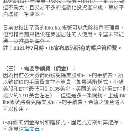
10元的帳戶管理費（交易手續費可抵用），對資產數
還不夠大，且交易不多的指數化投資者來說，等於平
白增加一筆成本。
日前IB推出了新的I
bkr lite帳號可以免除帳戶管理費，
但可惜目前只提供在美國居住的人使用。希望未來能
進一步推廣到海外。
註：2021年7月時，ib宣布取消所有的帳戶管理費。
（三）、需要手續費（佣金）：
因為目前各大券商紛紛免除美股和ETF的手續費，所
以雖然IB的手續費實並不算貴（如果選階梯式，小額
美股和ETF最低可到0.35美金，英國的美金計價ETF則
最少約1.91美金左右），但還是多一筆開銷。上述Ibkr
lite帳號將會免除美國ETF的手續費，希望之後台灣人
可以使用。
IB詳細的佣金探討和階梯式、固定式方案計算選擇，
可參見
這篇文章
。