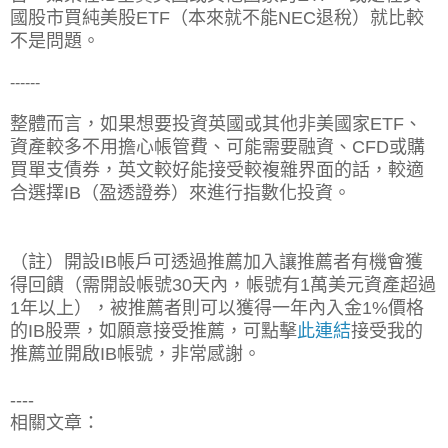
國股市買純美股ETF（本來就不能NEC退稅）就比較
不是問題。
------
整體而言，如果想要投資英國或其他非美國家ETF、
資產較多不用擔心帳管費、可能需要融資、CFD或購
買單支債券，英文較好能接受較複雜界面的話，較適
合選擇IB（盈透證券）來進行指數化投資。
（註）開設IB帳戶可透過推薦加入讓推薦者有機會獲
得回饋（需開設帳號30天內，帳號有1萬美元資產超過
1年以上），被推薦者則可以獲得一年內入金1%價格
的IB股票，如願意接受推薦，可點擊
此連結
接受我的
推薦並開啟IB帳號，非常感謝。
----
相關文章：