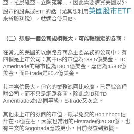
亞、拉脫維亞、立陶宛等…，因此需要購買美國以外
英國股市ETF
股市的股票或ETF的話（尤其想利用
來省股利稅），就適合使用IB。
（二）想要
一個公司規模較大，可能較穩定的券商：
在常見的美國的以網路券商為主要業務的公司中：有
四個是上市公司：其中IB的市值為188.5億美金、TD
Ameritrade的總市值為180.1億美金、嘉信為458.8億
美金，而E-trade是85.4億美金。
其中嘉信最大，但它的業務範圍比較廣，已是綜合理
財公司，而不只是網路券商，除此之IB和TD
Ameritrades約為同等級，E-trade又次之。
其他未上市的券商的市值，最早免費的Robinhood估
計在70億左右，大家也常用的Firstrade約20-30億，也
有中文的Sogotrade應該更小，目前沒查到數據。