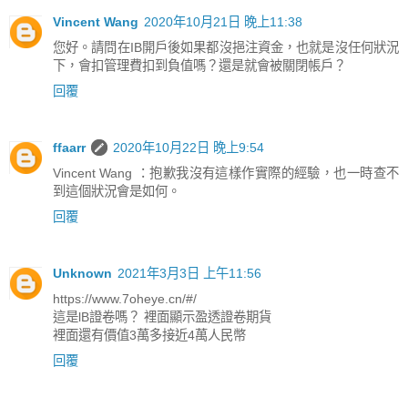
Vincent Wang
2020年10月21日 晚上11:38
您好。請問在IB開戶後如果都沒挹注資金，也就是沒任何狀況
下，會扣管理費扣到負值嗎？還是就會被關閉帳戶？
回覆
ffaarr
2020年10月22日 晚上9:54
Vincent Wang ：抱歉我沒有這樣作實際的經驗，也一時查不
到這個狀況會是如何。
回覆
Unknown
2021年3月3日 上午11:56
https://www.7oheye.cn/#/
這是lB證卷嗎？ 裡面顯示盈透證卷期貨
裡面還有價值3萬多接近4萬人民幣
回覆