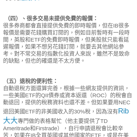
（四）、很多交易未提供免費的報價：
很多券商都會直接提供免費的即時報價，但在IB很多
報價是需要花錢購買訂閱的，例如目前暫時有一段時
間，英股和ETF的免費即時報價，但美股就只能看延
遲報價，如果不想另花錢訂閱，就要去其他網站參
考。對不常交易的指數化投資人來說，雖然不是致命
的缺點，但也的確還是不太方便。
（五）退稅的便利性：
自動退稅方面還算完善，根據一些網友提供的資訊，
一些美國ETF的QII債券或資本返還（ROC）的稅會自
動退回，提供的稅務資料也還不差。但如果要用NEC
Rib
退回美國ETF的非美國收入的30%稅，因為沒有
大大
專門做的表格幫忙（他主要提供了TD
Ameritrade和Firstrade），自行申請退稅會比較辛
苦，如果在IB全買英國或其他國家的ETF，或是在美