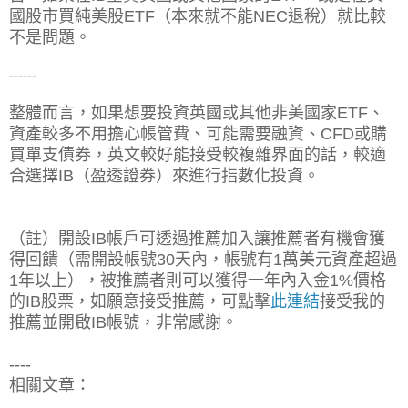
國股市買純美股ETF（本來就不能NEC退稅）就比較
不是問題。
------
整體而言，如果想要投資英國或其他非美國家ETF、
資產較多不用擔心帳管費、可能需要融資、CFD或購
買單支債券，英文較好能接受較複雜界面的話，較適
合選擇IB（盈透證券）來進行指數化投資。
（註）開設IB帳戶可透過推薦加入讓推薦者有機會獲
得回饋（需開設帳號30天內，帳號有1萬美元資產超過
1年以上），被推薦者則可以獲得一年內入金1%價格
的IB股票，如願意接受推薦，可點擊
此連結
接受我的
推薦並開啟IB帳號，非常感謝。
----
相關文章：