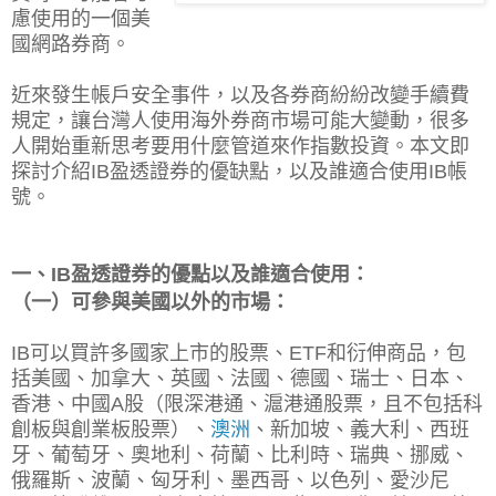
慮使用的一個美
國網路券商。
近來發生帳戶安全事件，以及各券商紛紛改變手續費
規定，讓台灣人使用海外券商市場可能大變動，很多
人開始重新思考要用什麼管道來作指數投資。
本文即
探討介紹IB盈透證券的優缺點，以及
誰適合使用IB帳
號。
一、IB盈透證券的優點以及誰適合使用：
（一）可參與美國以外的市場：
IB可以買許多國家上市的股票、ETF和衍伸商品，包
括美國、加拿大、英國、法國、德國、瑞士、日本、
香港、中國A股（限深港通、滬港通股票，且不包括科
創板與創業板股票）、
澳洲
、新加坡、義大利、西班
牙、葡萄牙、奧地利、荷蘭、比利時、瑞典、挪威、
俄羅斯、波蘭、匈牙利、墨西哥、以色列、愛沙尼