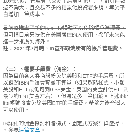
10元的帳戶管理費（交易手續費可抵用），對資產數
還不夠大，且交易不多的指數化投資者來說，等於平
白增加一筆成本。
日前IB推出了新的I
bkr lite帳號可以免除帳戶管理費，
但可惜目前只提供在美國居住的人使用。希望未來能
進一步推廣到海外。
註：2021年7月時，ib宣布取消所有的帳戶管理費。
（三）、需要手續費（佣金）：
因為目前各大券商紛紛免除美股和ETF的手續費，所
以雖然IB的手續費實並不算貴（如果選階梯式，小額
美股和ETF最低可到0.35美金，英國的美金計價ETF則
最少約1.91美金左右），但還是多一筆開銷。上述Ibkr
lite帳號將會免除美國ETF的手續費，希望之後台灣人
可以使用。
IB詳細的佣金探討和階梯式、固定式方案計算選擇，
可參見
這篇文章
。