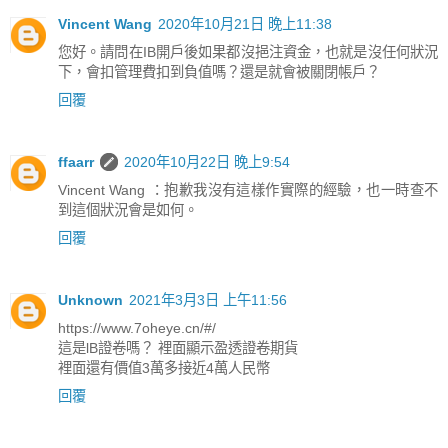
Vincent Wang
2020年10月21日 晚上11:38
您好。請問在IB開戶後如果都沒挹注資金，也就是沒任何狀況
下，會扣管理費扣到負值嗎？還是就會被關閉帳戶？
回覆
ffaarr
2020年10月22日 晚上9:54
Vincent Wang ：抱歉我沒有這樣作實際的經驗，也一時查不
到這個狀況會是如何。
回覆
Unknown
2021年3月3日 上午11:56
https://www.7oheye.cn/#/
這是lB證卷嗎？ 裡面顯示盈透證卷期貨
裡面還有價值3萬多接近4萬人民幣
回覆