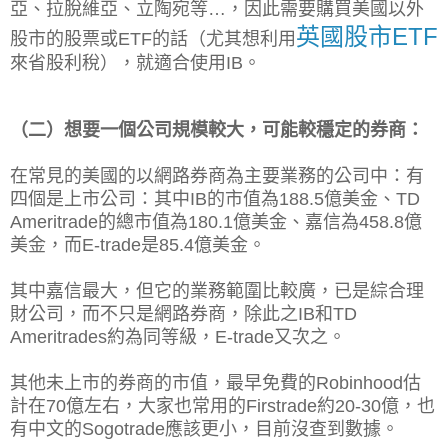
亞、拉脫維亞、立陶宛等…，因此需要購買美國以外
英國股市ETF
股市的股票或ETF的話（尤其想利用
來省股利稅），就適合使用IB。
（二）想要
一個公司規模較大，可能較穩定的券商：
在常見的美國的以網路券商為主要業務的公司中：有
四個是上市公司：其中IB的市值為188.5億美金、TD
Ameritrade的總市值為180.1億美金、嘉信為458.8億
美金，而E-trade是85.4億美金。
其中嘉信最大，但它的業務範圍比較廣，已是綜合理
財公司，而不只是網路券商，除此之IB和TD
Ameritrades約為同等級，E-trade又次之。
其他未上市的券商的市值，最早免費的Robinhood估
計在70億左右，大家也常用的Firstrade約20-30億，也
有中文的Sogotrade應該更小，目前沒查到數據。