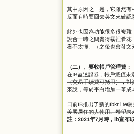
其中原因之一是，它雖然有
反而有時要回去英文來確認
此外也因為功能很多很複雜
說會一時之間覺得霧裡看花
看不太懂。
（之後也會發文
（二）、要收帳戶管理費：
在IB盈透證券，帳戶總值未
（交易手續費可抵用），對
來說，等於平白增加一筆成
日前IB推出了新的I
bkr l
美國居住的人使用。希望未
註：2021年7月時，ib宣