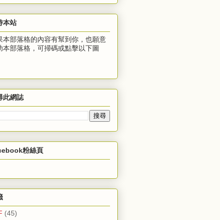
持本站
果本部落格的內容有幫到你，也願意
助本部落格，可掃碼或點擊以下圖
：
尋此網誌
cebook粉絲頁
籤
F
(45)