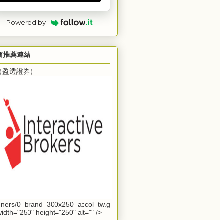
Powered by
商推薦連結
B（盈透證券）
ners/0_brand_300x250_accol_tw.g
 width="250" height="250" alt="" />