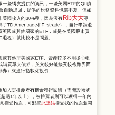
一些網友提供的資訊，一些美國ETF的QII債
稅會自動退回，提供的稅務資料也還不差。但如
Rib大大
的非美國收入的30%稅，因為沒有
專
 Ameritrade和Firstrade），自行申請退
買英國或其他國家的ETF，或是在美國股市買
EC退稅）就比較不是問題。
國或其他非美國家ETF、資產較多不用擔心帳
D或購買單支債券，英文較好能接受較複雜界面
透證券）來進行指數化投資。
推薦加入讓推薦者有機會獲得回饋（需開設帳號
產超過1年以上），被推薦者則可以獲得一年內
願意接受推薦，可點擊
此連結
接受我的推薦並開