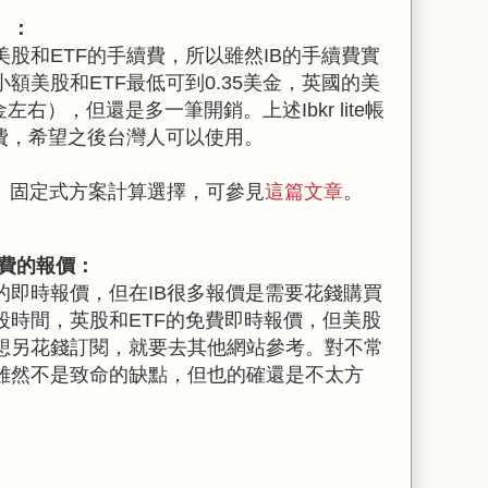
）：
股和ETF的手續費，所以雖然IB的手續費實
額美股和ETF最低可到0.35美金，英國的美
金左右），但還是多一筆開銷。上述Ibkr lite帳
續費，希望之後台灣人可以使用。
式、固定式方案計算選擇，可參見
這篇文章
。
費的報價：
的即時報價，但在IB很多報價是需要花錢購買
段時間，英股和ETF的免費即時報價，但美股
想另花錢訂閱，就要去其他網站參考。對不常
雖然不是致命的缺點，但也的確還是不太方