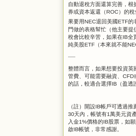
自動退稅方面還算完善，根據
券或資本返還（ROC）的
果要用NEC退回美國ETF
門做的表格幫忙（他主要提供了TD
稅會比較辛苦，如果在IB全
純美股ETF（本來就不能N
------
整體而言，如果想要投資英
管費、可能需要融資、CF
的話，較適合選擇IB（盈
（註）開設IB帳戶可透過
30天內，帳號有1萬美元資
入金1%價格的IB股票，如
啟IB帳號，非常感謝。