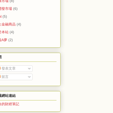
興市場
(8)
開發市場
(6)
N
(5)
生金融商品
(4)
於本站
(4)
啦A夢
(2)
閱
發表文章
留言
薦網站連結
角的財經筆記