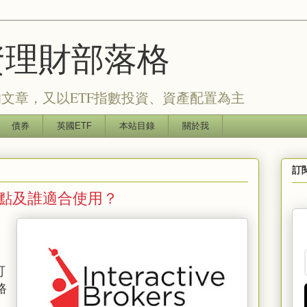
的投資理財部落格
文章，又以ETF指數投資、資產配置為主
債券
英國ETF
本站目錄
關於我
訂
缺點及誰適合使用？
可
路