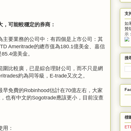
支
如
大，可能較穩定的券商：
贊
示
為主要業務的公司中：有四個是上市公司：其
D Ameritrade的總市值為180.1億美金、嘉信
e是85.4億美金。
搜
範圍比較廣，已是綜合理財公司，而不只是網
itrades約為同等級，E-trade又次之。
Fa
免費的Robinhood估計在70億左右，大家
30億，也有中文的Sogotrade應該更小，目前沒查
標
ET
使用：