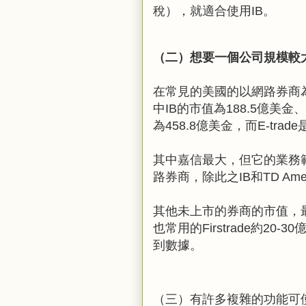
稅），就適合使用IB。
（二）想要
一個公司規模較
在常見的美國的以網路券商
中IB的市值為188.5億美金、T
為458.8億美金，而E-trad
其中嘉信最大，但它的業務
路券商，除此之IB和TD Amer
其他未上市的券商的市值，最早
也常用的Firstrade約20-
到數據。
（三）有許多複雜的功能可