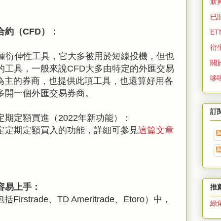
新
已
約（CFD）：
ET
衍
一種衍伸性工具，它大多被用於短線投機，但也
關
的工具，一般來說CFD大多由特定的外匯交易
哆
市為主的券商，也提供此項工具，也還算好用各
多開一個外匯交易券商。
訂
期定額買進（2022年新功能）：
定定期定額買入的功能，詳細可參見
這篇文章
容易上手：
推
strade、TD Ameritrade、Etoro）中，
綠