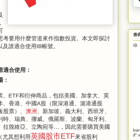
及
，
可
券
思考要用什麼管道來作指數投資。
本文即探討
I
以及
誰適合使用IB帳號。
誰適合使用：
場：
票、ETF和衍伸商品，包括美國、加拿大、英
本、香港、中國A股（限深港通、滬港通股
板股票）、
澳洲
、新加坡、義大利、西班牙、
利時、瑞典、挪威、俄羅斯、波蘭、匈牙利、
、拉脫維亞、立陶宛等…，因此需要購買美國
ban
英國股市ETF
if"
（尤其想利用
來省股利