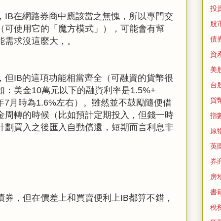
投
，IB在網路券商中應該當之無愧，所以專門交
股
（可使用它的「魔方模式」），可能會有幫
債
能需求沒這麼大，。
資
美
，但IB的這項功能相當齊全（可融資的貨幣很
台
：美金10萬元以下的融資利率是1.5%+
貨
021年7月時為1.6%左右）。雖然並不鼓勵隨便借
金周轉的時候（比如預計定期投入，但錢一時
指
計劃買入之後匯入自動償還，短期而言利息非
原
英
券
房
書
債券，但在價差上和買賣便利上IB都算不錯，
稅