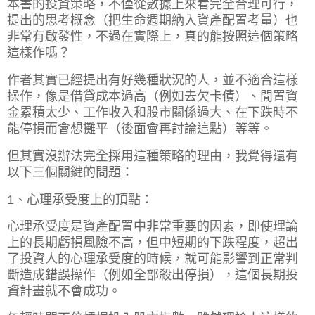
本書的投資策略，不僅從數據上來看完全合理可行，
提出的思考概念（把生命週期納入資產配置考量）也
非常有啟發性，不過在實際上，真的能按照這個策略
這樣作嗎？
作者其實已經提出有好幾種狀況的人，並不適合這樣
操作，像是借貸成本過高（例如去欠卡債）、閒置資
金累積太少、工作收入和股市關係過大、在下跌時不
能停損而會想攤平（後面會再討論這點）等等。
但其實沒辦法完全採用這種策略的理由，我覺得還有
以下三個關鍵的問題：
1、心理承受度上的頂點：
心理承受度是資產配置中非常重要的因素，即使理論
上的長期虧損風險不高，但中短期的下跌程度，超出
了投資人的心理承受度的時候，就可能影響到正常判
斷造成錯誤操作（例如全部殺出停損），這個長期投
資計畫就不會成功。