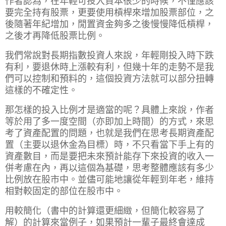
作者認為，在年輕可投入資本很少的時候，不僅應該
要完全持有股票，更要使用槓桿來增加股票部位，之
後隨著年紀增加，閒置資金夠多之後慢慢降低槓桿，
之後才再降低股票比例。
我們常說對長期指數投資人來說，年輕剛投入時下跌
有利，要退休時上漲較有利，但幾十年的走勢不是我
們可以控制和預料的，這個投資方法就可以部分扭轉
這樣的不確定性。
那怎樣的投入比例才是適當的呢？
具體上來說，作者
等於用了多一度空間（亦即加上時間）的方式，來思
考了資產配置的問題，也就是我們在思考長期資產配
置（主要以退休金為目標）時，不只看當下手上有的
資產數目，而是要把未來預計能存下來投資的收入一
併考慮在內，再以這個為基礎，思考整體應該有多少
比例放在股市中。並儘可能地讓從年輕到年老，維持
相對較固定的部位在股市中。
用較簡化（書中的計算還更細緻，但簡化較容易了
解）的計算來當例子，如果預計一輩子最終會達成