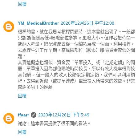
回覆
YM_MedicalBrother
2020年12月26日 中午12:08
很棒的書，就在我思考槓桿問題時，這本書就出現了。一般都
只認為報酬高低=曝險部位多寡 x 風險大小。但作者把時間一
起納入考量，把配資產置從一個線拓展成一個面。利用槓桿，
去處理生涯工作早期，高風險部位（股市）曝險資金較低的問
題。
其實這概念也類似，資金要「單筆投入」或「定期定額」的問
題。單筆投入因為部位曝險時間較長，所以有較大機率得到較
高報酬。但一般人的收入較類似定期定額，我們可以利用槓
桿，去得到近似（或提早達成）單筆投入所帶來的效益。非常
感謝多啦王的推薦
回覆
ffaarr
2020年12月26日 下午5:49
謝謝，這本書真提供了很不同的看法。
回覆