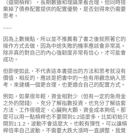
（還開槓桿），長期數據和理論來看合理，但同時捨
棄掉了債券配置提供的配置優勢，是否划得來仍需要
思考。
-----
因為上數幾點，所以並不推薦看了書之後就照著它的
操作方式去做，因為中途失敗的機率應該會非常高。
除非真的對自己的內心強韌度非常有信心，才可能會
成功。
但即使如此，不代表這本書提出的方法和思考就沒有
價值，相反的，應該是把書中的一些有用觀念納入思
考，來建構一個更合理，也更適合自己的配置方式。
例如，如果很年輕，資金相對少（但有一定的急用金
之外的閒錢）、充分了解指數投資、也充分了解這套
方法、工作很穩定、心臟夠大顆、資金成本夠低。那
麼可以用一點槓桿也不要開到1:2這麼多，比如初始只
開到1:1.2，波動不會這麼大，也較有彈性，可以讓槓
桿倍率自己波動，不需要大跌大漲時一直調整，我覺