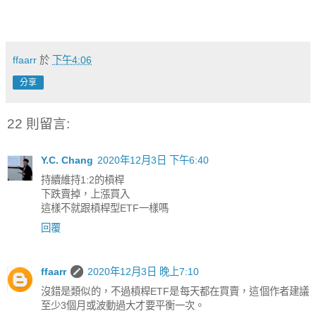
ffaarr
於
下午4:06
分享
22 則留言:
Y.C. Chang
2020年12月3日 下午6:40
持續維持1:2的槓桿
下跌賣掉，上漲買入
這樣不就跟槓桿型ETF一樣嗎
回覆
ffaarr
2020年12月3日 晚上7:10
沒錯是類似的，不過槓桿ETF是每天都在買賣，這個作者建議
至少3個月或波動過大才要平衡一次。