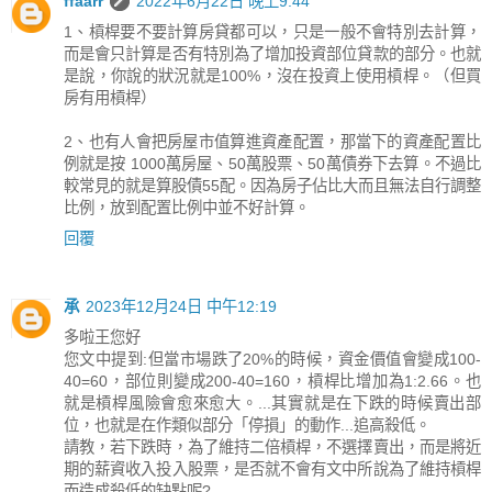
ffaarr
2022年6月22日 晚上9:44
1、槓桿要不要計算房貸都可以，只是一般不會特別去計算，
而是會只計算是否有特別為了增加投資部位貸款的部分。也就
是說，你說的狀況就是100%，沒在投資上使用槓桿。（但買
房有用槓桿）
2、也有人會把房屋市值算進資產配置，那當下的資產配置比
例就是按 1000萬房屋、50萬股票、50萬債券下去算。不過比
較常見的就是算股債55配。因為房子佔比大而且無法自行調整
比例，放到配置比例中並不好計算。
回覆
承
2023年12月24日 中午12:19
多啦王您好
您文中提到:但當市場跌了20%的時候，資金價值會變成100-
40=60，部位則變成200-40=160，槓桿比增加為1:2.66。也
就是槓桿風險會愈來愈大。...其實就是在下跌的時候賣出部
位，也就是在作類似部分「停損」的動作...追高殺低。
請教，若下跌時，為了維持二倍槓桿，不選擇賣出，而是將近
期的薪資收入投入股票，是否就不會有文中所說為了維持槓桿
而造成殺低的缺點呢?