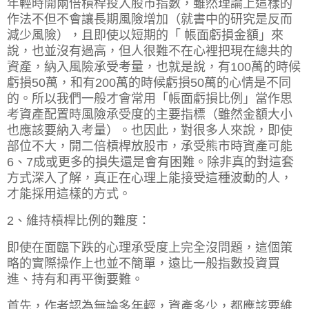
年輕時開兩倍槓桿投入股市指數，雖然理論上
這樣的
作法不但不會讓長期風險增加（就書中的研究是反而
減少風險），且即使以短期的
「 帳面虧損金額」來
說，也並沒有過高，
但人很難不在心裡把現在總共的
資產，納入風險承受考量，也就是說，有100萬的時候
虧損50萬，
和有200萬的時候虧損50萬的心情是不同
的。所以我們一般才會常用「帳面虧損比例」當作思
考資產配置時風險承受度的主要指標（雖然金額大小
也應該要納入考量）。
也因此，對很多人來說，即使
部位不大，開二倍槓桿放股市，承受熊市時資產可能
6、7成或更多的損失還是會有困難。除非真的對這套
方式深入了解，真正在心理上能接受這種波動的人，
才能採用這樣的方式。
2、維持槓桿比例的難度：
即使在面臨下跌的心理承受度上完全沒問題，這個策
略的實際操作上也並不簡單，遠比一般指數投資買
進、持有和再平衡要難。
首先，作者認為無論多年輕，資產多少，都應該要維