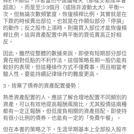
桿ETF類似，作者當然不
建議每天（那樣交易成本會
超高），而是至少3個月（或除非波動太大）平衡一
次，但無論次數頻繁度，恢復槓桿比例，其實就是在
下跌的時候賣出部位，也就是在作類似部分「停損」
的動作；反之股市上漲時，則需買入部位才能恢復槓
桿比例。
這與資產配置中再平衡的買低賣高正好相
反。
因此，雖然從整體的數據來說，即使有短期部分部位
賣在相對低點的不利作法，這個策略長期一般仍能有
較好的表現，但這種操作方式不僅費事，而且相當考
驗人性，要能持續記律操作的難度更高。
3、捨棄了債券的資產配置優勢：
熟悉資產配置的人，應該了解合理地配置不同類別的
資產，可以有效地提高報酬風險比，尤其股債這兩種
都有一定正報酬，但低度負相關的資產搭配，即使持
有很小比例的債券，也能有一定的「免費午餐」。
但在本書的策略之下，生涯早期基本上全部投入股市