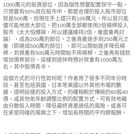
1000萬元的投資部位，因為個性想要配置保守一點，
只想要有50%放在股市中，那麼合理的投入股市部位
就是500萬，但現在手上還只有100萬元，所以就只能
儘可能地放大部位，把100萬全部都使用2倍槓桿投入
股市（太大怕爆掉，所以建議維持2倍，後面會再討
論），成為200萬的部位，之後資產逐步到250萬元之
後（即達成500萬的部位），即可以開始逐步降低槓
桿，到資產有500萬元時開始不用槓桿，之後再有錢就
增加債券部分，這樣到退休時預計就會有1000萬左
右，其中股債各半。
這個方式的可行性如何呢？作者用了很多不同年分時
段，甚至包括英國、日本等美國以外其他市場的數
據，證明這樣的投入方式，的確相較於傳統的60股40
債，或其他依年齡調整比例的配置方式，可有效地藉
由分散投入時間，降低最終資產過低的風險，或者可
在承受同樣的風險之下，
增加長時間的平均總報酬
。