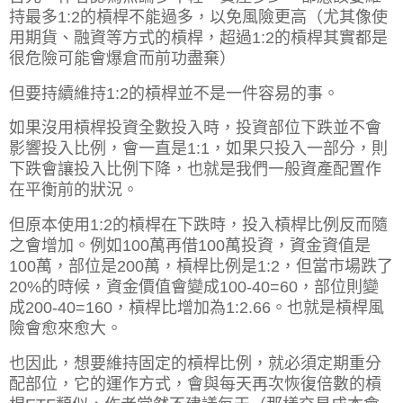
持最多1:2的槓桿不能過多，以免風險更高（尤其像使
用期貨、融資等方式的槓桿，超過1:2的槓桿其實都是
很危險可能會爆倉而前功盡棄）
但要持續維持1:2的槓桿並不是一件容易的事。
如果沒用槓桿投資全數投入時，投資部位下跌並不會
影響投入比例，會一直是1:1，如果只投入一部分，則
下跌會讓投入比例下降，也就是我們一般資產配置作
在平衡前的狀況。
但原本使用1:2的槓桿在下跌時，投入槓桿比例反而隨
之會增加。例如100萬再借100萬投資，資金資值是
100萬，部位是200萬，槓桿比例是1:2，但當市場跌了
20%的時候，資金價值會變成100-40=60，部位則變
成200-40=160，槓桿比增加為1:2.66。也就是槓桿風
險會愈來愈大。
也因此，想要維持固定的槓桿比例，就必須定期重分
配部位，它的運作方式，會與每天再次恢復倍數的
槓