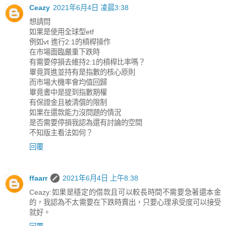
Ceazy
2021年6月4日 凌晨3:38
想請問
如果是使用全球型etf
例如vt 進行2:1的槓桿操作
在市場面臨嚴重下跌時
有需要停損去維持2:1的槓桿比率嗎？
畢竟買進並持有是指數的核心原則
而市場大機率會均值回歸
畢竟書中是提到指數期權
有保證金且被清償的限制
如果在還款能力沒問題的情況
是否需要停損我認為還有討論的空間
不知版主看法如何？
回覆
ffaarr
2021年6月4日 上午8:38
Ceazy:如果是穩定的借款且可以較長時間不需要急著還本金
的，我認為不太需要在下跌時賣出，只要心理承受度可以接受
就好。