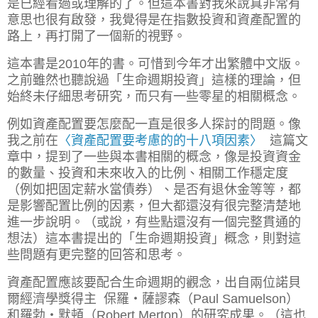
是已經看過或理解的了。但
這本書對我來說真非常有
意思也很有啟發，我覺得是在指數投資和資產配置的
路上，再打開了一個新的視野。
這本書是2010年的書。可惜到今年才出繁體中文版。
之前雖然也聽說過「生命週期投資」這樣的理論，但
始終未仔細思考研究，而只有一些零星的相關概念。
例如
資產配置要怎麼配一直是很多人探討的問題。像
我之前在
〈資產配置要考慮的的十八項因素〉
這篇文
章中，提到了一些與本書相關的概念，
像是投資資金
的數量、投資和未來收入的比例、相關工作穩定度
（例如把固定薪水當債券）、是否有退休金等等，都
是影響配置比例的因素，
但大都還沒有很完整清楚地
進一步說明。（或說，有些點還沒有一個完整貫通的
想法）這本書提出的「生命週期投資」概念，則對這
些問題有更完整的回答和思考。
資產配置應該要配合生命週期的觀念，出自兩位諾貝
爾經濟學獎得主 保羅‧薩謬森（Paul Samuelson）
和羅勃‧默頓（Robert Merton）的研究成果。（這也