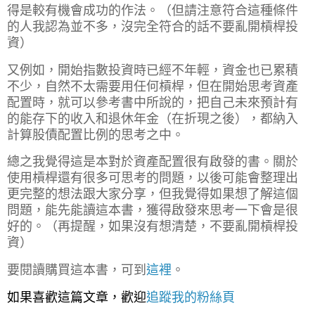
得是較有機會成功的作法。（但請注意符合這種條件
的人我認為並不多，沒完全符合的話不要亂開槓桿投
資）
又例如，開始指數投資時已經不年輕，資金也已累積
不少，自然不太需要用任何槓桿，但在開始思考資產
配置時，就可以參考書中所說的，把自己未來預計有
的能存下的收入和退休年金（在折現之後），都納入
計算股債配置比例的思考之中。
總之我覺得這是本對於資產配置很有啟發的書。
關於
使用槓桿還有很多可思考的問題，以後可能會整理出
更完整的想法跟大家分享，但我覺得如果想了解這個
問題，能先能讀這本書，獲得啟發來思考一下會是很
好的。（再提醒，如果沒有想清楚，不要亂開槓桿投
資）
要閱讀購買這本書，可到
這裡
。
如果喜歡這篇文章，歡迎
追蹤我的粉絲頁