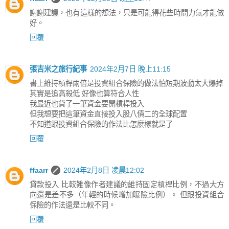
謝謝建議，也有這樣的想法，只是可能得花些時間力氣才能做
好。
回覆
張吉米之旅行紀事
2024年2月7日 晚上11:15
書上維持槓桿兩倍是投資組合保險的做法怕短期波動太大爆掉
其實是追高殺低 好像也算符合人性
我最近也貸了一筆資金要開槓桿投入
但我想要把這筆資金直接投入股八債二的全球配置
不知道跟投資組合保險的作法比怎麼樣就是了
回覆
ffaarr
2024年2月8日 凌晨12:02
貸款投入 比較難像作者建議的維持固定槓桿比例，不過大方
向還是差不多（年輕的時候增加曝險比例）。 但跟投資組合
保險的作法還是比較不同。
回覆