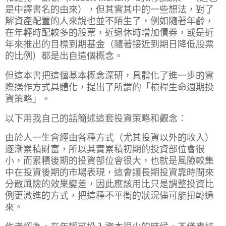
是中譯書名的由來），但其實其中的一些想法，
對了
解資產配置的人來說也並不陌生了，例如隨著年齡，
在
年輕時配較多的股票，近退休時增加債券，或是近
年來推出的目標到期基金（隨著接近到期日降低股票
的比例）都是出自這個概念。
但這本書把這個基本概念深研，具體化了進一步的實
際操作方式具體化，提出了所謂的
「槓桿生命週期投
資策略」。
以下用我自己的話簡述這套投資策略和觀念：
由於人一生會經由各種方式（尤其投資以外的收入）
逐漸累積財富，所以其實累積初期的投資部位會很
小，而累積後期的投資部位會很大，也就是風險較集
中在投資後期的市場表現，這會讓長期投資靠時間來
分散風險的效果變差，因此應該用比只是調整投資比
例更激進的方式，把這種不平衡的狀況儘可能扭轉過
來。