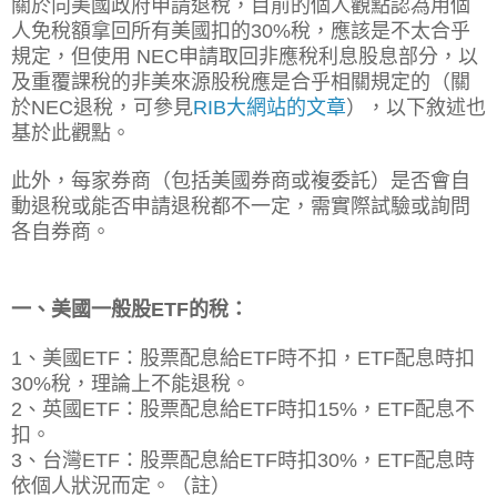
關於向美國政府申請退稅，目前的個人觀點認為用個
人免稅額拿回所有美國扣的30%稅，應該是不太合乎
規定，但使用 NEC申請取回非應稅利息股息部分，以
及重覆課稅的非美來源股稅應是合乎相關規定的（關
於NEC退稅，可參見
RIB大網站的文章
），以下敘述也
基於此觀點。
此外，每家券商（包括美國券商或複委託）是否會自
動退稅或能否申請退稅都不一定，需實際試驗或詢問
各自券商。
一、美國一般股ETF的稅：
1、美國ETF：股票配息給ETF時不扣，ETF配息時扣
30%稅，理論上不能退稅。
2、英國ETF：股票配息
給ETF
時扣15%，ETF配息不
扣。
3、台灣ETF：股票配息
給ETF
時扣30%，ETF配息時
依個人狀況而定。（註）