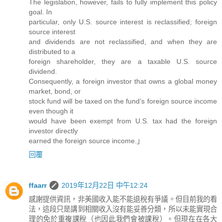
The legislation, however, fails to fully implement this policy
goal. In
particular, only U.S. source interest is reclassified; foreign
source interest
and dividends are not reclassified, and when they are
distributed to a
foreign shareholder, they are a taxable U.S. source
dividend.
Consequently, a foreign investor that owns a global money
market, bond, or
stock fund will be taxed on the fund’s foreign source income
even though it
would have been exempt from U.S. tax had the foreign
investor directly
earned the foreign source income.」
回覆
ffaarr
2019年12月22日 中午12:24
感謝提供資訊，非美國收入能不能退稅有爭議。但目前我的看
法，這段只是講到相關收入沒有能妥善分類，所以未能實現合
理的免於重複課稅（也因此我們會被課稅）。但現在在各大