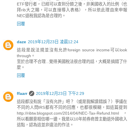
ETF發行者，已經可以查到分類之後，非美國收入的比例（也
拜rib大之賜，可以直接導入表格），所以依此理由來申報
NEC退稅我認為是合理的。
回覆
daze
2019年12月23日 凌晨12:24
這段是說法規並沒有允許foreign source income可以look
through。
至於合理不合理...覺得美國稅法很合理的話，大概是搞錯了什
麼。
回覆
ffaarr
2019年12月23日 下午2:29
這段都沒有說「沒有允許」吧？（或是我解讀錯誤？）爭議在
不同的人問IRS都有不同的回應，也都很模糊，如這篇提到
http://ribtw.blogspot.com/2014/04/NEC-Tax-Refund.html ，
所以看願意相信哪一邊。我是以10年前券商曾主動退外國收入
這點，認為這並非違法的作法。