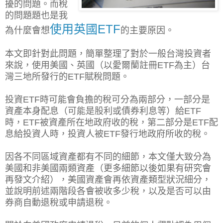
擾的問題。而稅
的問題題也是我
使用英國ETF
為什麼會想
的主要原因。
本文即針對此問題，簡單整理了對於一般台灣投資者
來說，使用美國、英國（以愛爾蘭註冊ETF為主）台
灣三地所發行的ETF賦稅問題。
投資ETF時可能會負擔的稅可分為兩部分，一部分是
資產本身配息（可能是股利或債券利息等）給ETF
時，ETF被資產所在地政府收的稅，第二部分是
ETF配
息給投資人時，投資人被ETF發行地政府所收的稅。
因各不同區域資產都有不同的
細節，本文僅大致分為
美國和非美國兩類資產（更多細節以後如果有研究會
再發文介紹），美國資產會再依資產類型狀況細分，
並說明前述兩階段各
會被收多少稅，以及是否可以由
券商自動退稅或申請退稅。