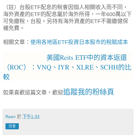
（註）台股ETF配息的稅會因個人相關收入而不同，
海外資產的ETF的配息屬於海外所得，一年600萬以下
可免繳稅，台股。
另持有海外資產的ETF不需繳健保
補充費。
相關文章：
使用各地區ETF投資日本股市的稅賦成本
美國Reits ETF中的資本返還
（ROC）：VNQ、IYR、XLRE、SCHH的比
較
追蹤我的粉絲頁
如果喜歡這篇文章，歡迎
ffaarr
於
下午1:33
分享