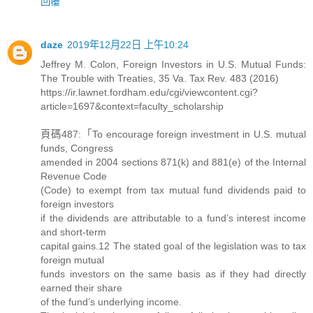
回覆
daze
2019年12月22日 上午10:24
Jeffrey M. Colon, Foreign Investors in U.S. Mutual Funds:
The Trouble with Treaties, 35 Va. Tax Rev. 483 (2016)
https://ir.lawnet.fordham.edu/cgi/viewcontent.cgi?
article=1697&context=faculty_scholarship
頁碼487:「To encourage foreign investment in U.S. mutual
funds, Congress
amended in 2004 sections 871(k) and 881(e) of the Internal
Revenue Code
(Code) to exempt from tax mutual fund dividends paid to
foreign investors
if the dividends are attributable to a fund’s interest income
and short-term
capital gains.12 The stated goal of the legislation was to tax
foreign mutual
funds investors on the same basis as if they had directly
earned their share
of the fund’s underlying income.