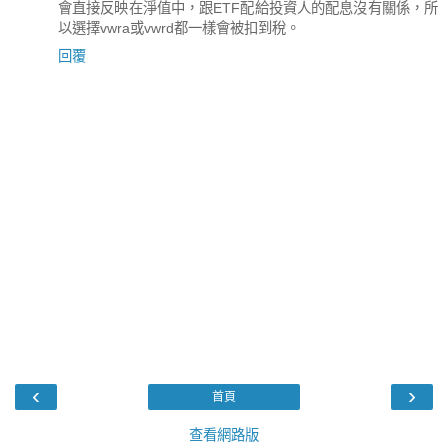
會直接反映在淨值中，跟ETF配給投資人的配息沒有關係，所
以選擇vwra或vwrd都一樣會被扣到稅。
回覆
‹
›
首頁
查看網路版