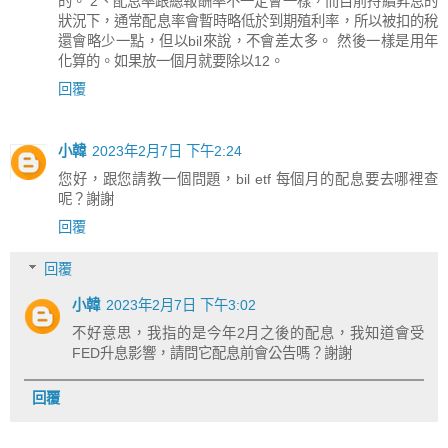
的。 2、配息率跟總報酬率不一定會一樣，而目前持續昇息的
狀況下，通常配息率會暫時略低於到期殖利率，所以被扣的稅
還會略少一點，但以bil來說，不會差太多。 然後一樣是用年
化算的。如果放一個月就要除以12。
回覆
小韓
2023年2月7日 下午2:24
您好，跟您請教一個問題，bil etf 每個月的配息要去哪裡查
呢？謝謝
回覆
回覆
小韓
2023年2月7日 下午3:02
不好意思，我指的是今年2月之後的配息，我知道會受
FED升息影響，請問它配息前會公告嗎？謝謝
回覆