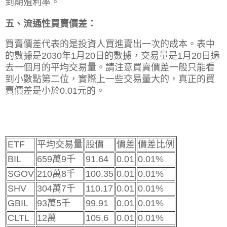
到期殖利率。
五、流通性買賣價差：
買賣價差代表的是投資人買進賣出一次的成本。
表中
的數據是2030年1月20日的數據，交易量是1月20日過
去一個月的平均交易量。請注意買賣價差一般只能看
到小數點第二位，實際上一些交易量大的，真正的買
賣價差是小於0.01元的。
ETF
平均交易量
股價
價差
價差比例
BIL
659萬9千
91.64
0.01
0.01%
SGOV
210萬8千
100.35
0.01
0.01%
SHV
304萬7千
110.17
0.01
0.01%
GBIL
93萬5千
99.91
0.01
0.01%
CLTL
12萬
105.6
0.01
0.01%