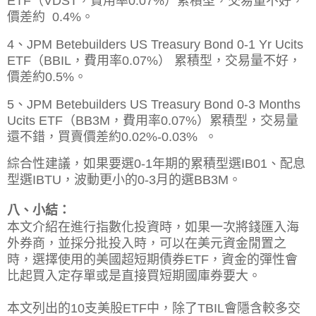
ETF（VDST，費用率0.07%）
累積型，交易量不好，
價差約 0.4%。
4、JPM Betebuilders US Treasury Bond 0-1 Yr Ucits
ETF（BBIL，費用率0.07%） 累積型，
交易量不好，
價差約0.5%。
5、
JPM Betebuilders
US Treasury Bond 0-3 Months
Ucits ETF
（
BB3M，費用率0.07%）
累積型，
交易量
還不錯，買賣價差約0.02%-0.03% 。
綜合性建議，如果要選0-1年期的累積型選IB01、配息
型選IBTU，波動更小的0-3月的選BB3M。
八、小結：
本文介紹在進行指數化投資時，如果一次將錢匯入海
外券商，並採分批投入時，可以在美元資金閒置之
時，選擇使用的美國超短期債券ETF，資金的彈性會
比起買入定存單或是直接買短期國庫券要大。
本文列出的10支美股ETF中，除了TBIL會隱含較多交