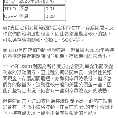
IBTD
2023年到期
0.47
TFLO
浮息
0.01
USFR
浮息
0.02
前7支固定利到期範圍的固定利率ETF，存續期間可反
映它們的短期波動程度，因此希望波動度較小的話，
可以選存續期間較小的BIL、SGOV等。
而IBTD目前存續期間相對較高，但會隨著2023年所持
債券逐漸接近到期時間並到期，存續期間愈來愈小。
TFLO和USFR則因為所持債券為會隨利率變化而改變
利率的浮動債券，因此雖到期時間較長，實際性質類
同現金，存續期間最短，亦即利率風險最低，但浮息
債券的數量少，流動性較一般的美國公債差一些，因
此有些特定市況下仍會有一些利率風險以外的波動。
但整體而言，這10支因為存續期間不高，雖然在短期
是會有一些微小價格波動，在目前約4%的年化報酬率
下，持有幾天以上幾乎不會有負報酬的可能。