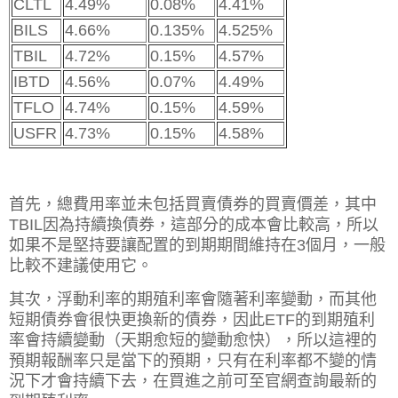
CLTL
4.49%
0.08%
4.41%
BILS
4.66%
0.135%
4.525%
TBIL
4.72%
0.15%
4.57%
IBTD
4.56%
0.07%
4.49%
TFLO
4.74%
0.15%
4.59%
USFR
4.73%
0.15%
4.58%
首先，總費用率並未包括買賣債券的買賣價差，其中
TBIL因為持續換債券，這部分的成本會比較高，所以
如果不是堅持要讓配置的到期期間維持在3個月，一般
比較不建議使用它。
其次，浮動利率的期殖利率會隨著利率變動，而其他
短期債券會很快更換新的債券，因此ETF的到期殖利
率會持續變動（天期愈短的變動愈快），所以這裡的
預期報酬率只是當下的預期，只有在利率都不變的情
況下才會持續下去，在買進之前可至官網查詢最新的