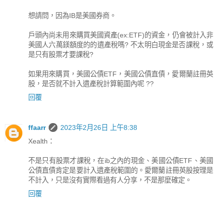
想請問，因為IB是美國券商。
戶頭內尚未用來購買美國資產(ex:ETF)的資金，仍會被計入非
美國人六萬鎂額度的的遺產稅嗎? 不太明白現金是否課稅，或
是只有股票才要課稅?
如果用來購買，美國公債ETF，美國公債直債，愛爾蘭註冊英
股，是否就不計入遺產稅計算範圍內呢 ??
回覆
ffaarr
2023年2月26日 上午8:38
Xealth：
不是只有股票才課稅，在ib之內的現金、美國公債ETF、美國
公債直債肯定是要計入遺產稅範圍的。愛爾蘭註冊英股按理是
不計入，只是沒有實際看過有人分享，不是那麼確定。
回覆