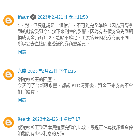
ffaarr
2023年2月21日 晚上11:59
1、對，但只能說是一個估計，不可能完全準確（因為實際拿
到的錢會受到今年接下來利率的影響，因為有些債券會先到期
換成現金持有） 2、這點不確定，主要會是因為券商而不同，
所以要去直接問複委託的券商營業員。
回覆
六度
2023年2月22日 下午1:15
謝謝哆啦王的回應。
今天問了台新跟永豐，都說IBTD清算後，資金下來券商不會
扣手續費。
回覆
Xealth
2023年2月26日 清晨7:17
感謝哆啦王整理本篇這麼完整的比較，最近正在尋找讓資金停
泊還能有少少利息的方法 :