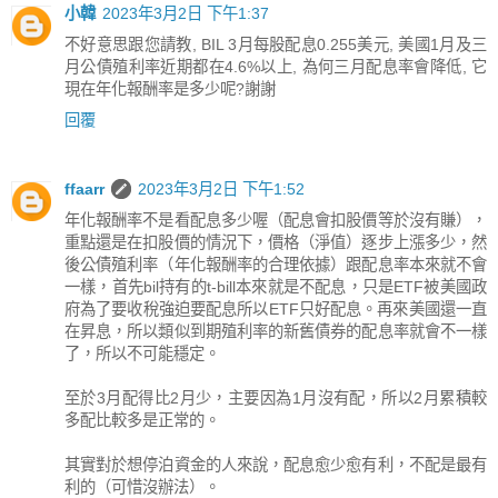
小韓
2023年3月2日 下午1:37
不好意思跟您請教, BIL 3月每股配息0.255美元, 美國1月及三
月公債殖利率近期都在4.6%以上, 為何三月配息率會降低, 它
現在年化報酬率是多少呢?謝謝
回覆
ffaarr
2023年3月2日 下午1:52
年化報酬率不是看配息多少喔（配息會扣股價等於沒有賺），
重點還是在扣股價的情況下，價格（淨值）逐步上漲多少，然
後公債殖利率（年化報酬率的合理依據）跟配息率本來就不會
一樣，首先bil持有的t-bill本來就是不配息，只是ETF被美國政
府為了要收稅強迫要配息所以ETF只好配息。再來美國還一直
在昇息，所以類似到期殖利率的新舊債券的配息率就會不一樣
了，所以不可能穩定。
至於3月配得比2月少，主要因為1月沒有配，所以2月累積較
多配比較多是正常的。
其實對於想停泊資金的人來說，配息愈少愈有利，不配是最有
利的（可惜沒辦法）。