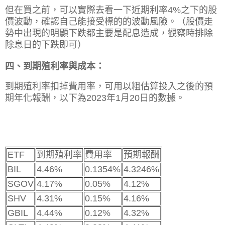
但在買之前，可以實際去看一下近期利率4%之下的股
價波動，確認自己能接受標的的波動風險。（股價走
勢中出現的明顯下跌都主要是配息造成，觀察時排除
除息日的下跌即可）
四、到期殖利率與成本：
到期殖利率扣掉費用率，可用以粗估算投入之後的預
期年化報酬，以下為2023年1月20日的數據。
ETF
到期殖利率
費用率
預期報酬
BIL
4.46%
0.1354%
4.3246%
SGOV
4.17%
0.05%
4.12%
SHV
4.31%
0.15%
4.16%
GBIL
4.44%
0.12%
4.32%