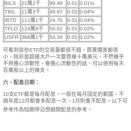
BILS
21萬2千
99.49
0.01
0.01%
TBIL
11萬3千
49.97
0.02
0.04%
IBTD
111萬1千
24.75
0.01
0.04%
TFLO
124萬9千
50.52
0.01
0.02%
USFR
368萬1千
50.39
0.01
0.02%
可看到這些ETF的交易量都很不錯，買賣價差都很
小，除非是超級大戶一次要買幾十萬美元，不然幾乎
不用擔心流動性，會擔心流動性的話，可以使用每天
百萬股以上的幾支。
六、配息日期：
10支ETF都是每月配息，一般在每月固定的範圍，不
過年底12月都會多配息一次，1月則會不配息。以下可
參考作為短期停泊想避開配息的參考。