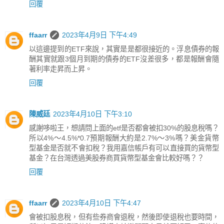
回覆
ffaarr
2023年4月9日 下午4:49
以這邊提到的ETF來說，其實是是都很接近的。浮息債券的報
酬其實就跟3個月到期的債券的ETF沒差很多，都是報酬會隨
著利率走昇而上昇。
回覆
陳威廷
2023年4月10日 下午3:10
感謝哆啦王，想請問上面的etf是否都會被扣30%的股息稅嗎？
所以4%～4.5%*0.7預期報酬大約是2.7%～3%嗎？美金貨幣
型基金是否就不會扣稅？我用嘉信帳戶有可以直接買的貨幣型
基金？在台灣透過美股券商買貨幣型基金會比較好嗎？？
回覆
ffaarr
2023年4月10日 下午4:47
會被扣股息稅，但有些券商會退稅，然後即使退稅也要時間，