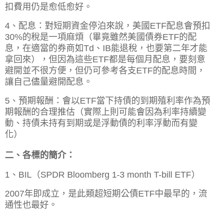
扣費用仍是愈低愈好。
4、配息：對短期資金停泊來說，美國ETF配息會預扣
30%的稅是一項麻煩（畢竟雖然美國債券ETF的配
息，在適當的券商如Td、IB能退稅，也要第二年才能
拿回來），但因為這些ETF都是每個月配息，要刻意
避開並不很方便，但仍可參考各支ETF的配息時間，
讓自己儘量避開配息。
5、預期報酬：會以ETF當下持債的到期殖利率作為預
期報酬的合理推估（實際上則可能會因為利率持續變
動、持債未持有到期或是浮動債的利率浮動而有變
化）
二、各標的簡介：
1、BIL（SPDR Bloomberg 1-3 month T-bill ETF）
2007年即成立，是此類超短期公債ETF中最早的，流
通性也最好。