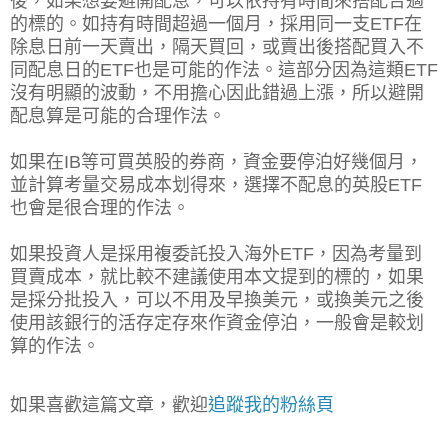
後，如果想要避開配息，可以依持有時間來搭配合適
的標的。如持有時間超過一個月，採用同一支ETF在
除息日前一天賣出，隔天買回，或賣出後搭配買入不
同配息日的ETF也是可能的作法。這部分因為這類ETF
沒有明顯的波動，不用擔心因此錯過上漲，所以避開
配息算是可能的合理作法。
如果在IB等可買英股的券商，資金要停泊好幾個月，
並計算考量交易成本划得來，選擇不配息的英股ETF
也會是很合理的作法。
如果投資人是採用複委託投入海外ETF，因為考量到
買賣成本，就比較不建議使用本文提到的標的，如果
是採分批投入，可以不用及早換美元，或換美元之後
使用該銀行的活存定存來作資金停泊，一般會是較划
算的作法。
如果喜歡這篇文章，歡迎
追蹤我的粉絲頁