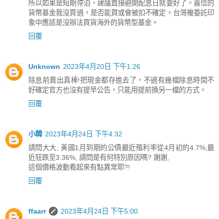
所以如果是短期停泊，建議直接避開配息日就要好了。嘉信的
貨幣基金我沒買過，是否能買或會被扣不確定。台灣複委託印
象中應該是沒辦法買貨海外的貨幣型基金。
回覆
Unknown
2023年4月20日 下午1:26
除息前賣出真棒!把現金都存進去了，不過有幾檔除息時間不
好確定官方也沒有提早公告，只能用提前換另一檔的方式。
回覆
小韓
2023年4月24日 下午4:32
請問大大, 美國1月到期的公債最近殖利率從4月初的4.7%,最
近狂跌至3.36%, 請問是有何特別原因嗎? 謝謝,
這個價格波動看起來有點異常耶?!
回覆
ffaarr
2023年4月24日 下午5:00