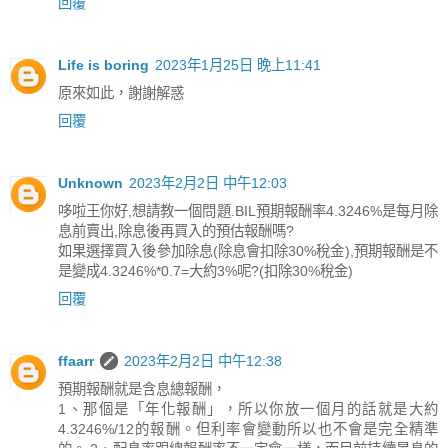
回覆
Life is boring
2023年1月25日 晚上11:41
原來如此，謝謝解惑
回覆
Unknown
2023年2月2日 中午12:03
哆啦王你好,想請教一個問題.BIL預期報酬率4.3246%是每月除
息前賣出,除息後再買入的預估報酬嗎?
如果選擇買入後參加除息(除息會扣除30%稅金),預期報酬是不
是變成4.3246%*0.7=大約3%呢?(扣除30%稅金)
回覆
ffaarr
2023年2月2日 中午12:38
預期報酬就是含息總報酬，
1、那個是「年化報酬」，所以你放一個月的話就是大約
4.3246%/12的報酬。但利率會變動所以也不會是完全精準