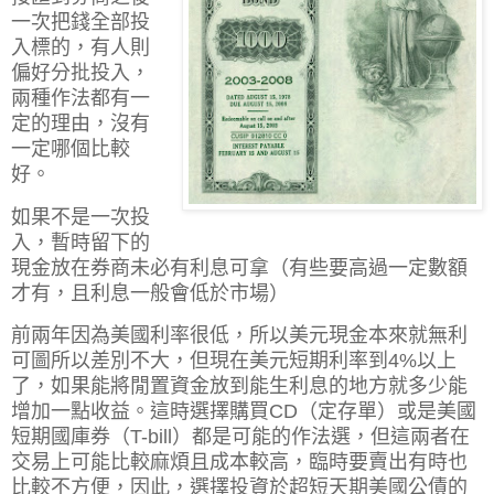
一次把錢全部投
入標的，有人則
偏好分批投入，
兩種作法都有一
定的理由，沒有
一定哪個比較
好。
如果不是一次投
入，暫時留下的
現金放在券商未必有利息可拿（有些要高過一定數額
才有，且利息一般會低於市場）
前兩年因為美國利率很低，所以美元現金本來就無利
可圖所以差別不大，但現在美元短期利率到4%以上
了，如果能將閒置資金放到能生利息的地方就多少能
增加一點收益。這時選擇購買CD（定存單）或是美國
短期國庫券（T-bill）都是可能的作法選，但這兩者在
交易上可能比較麻煩且成本較高，臨時要賣出有時也
比較不方便，因此，選擇投資於超短天期美國公債的