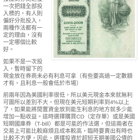
一次把錢全部投
入標的，有人則
偏好分批投入，
兩種作法都有一
定的理由，沒有
一定哪個比較
好。
如果不是一次投
入，暫時留下的
現金放在券商未必有利息可拿（有些要高過一定數額
才有，且利息一般會低於市場）
前兩年因為美國利率很低，所以美元現金本來就無利
可圖所以差別不大，但現在美元短期利率到4%以上
了，如果能將閒置資金放到能生利息的地方就多少能
增加一點收益。這時選擇購買CD（定存單）或是美國
短期國庫券（T-bill）都是可能的作法選，但這兩者在
交易上可能比較麻煩且成本較高，臨時要賣出有時也
比較不方便，因此，選擇投資於超短天期美國公債的