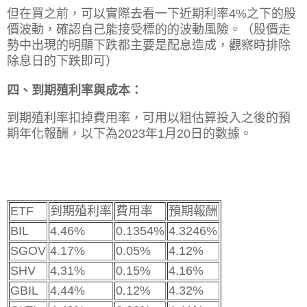
但在買之前，可以實際去看一下近期利率4%之下的股
價波動，確認自己能接受標的的波動風險。（股價走
勢中出現的明顯下跌都主要是配息造成，觀察時排除
除息日的下跌即可）
四、到期殖利率與成本：
到期殖利率扣掉費用率，可用以粗估算投入之後的預
期年化報酬，以下為2023年1月20日的數據。
ETF
到期殖利率
費用率
預期報酬
BIL
4.46%
0.1354%
4.3246%
SGOV
4.17%
0.05%
4.12%
SHV
4.31%
0.15%
4.16%
GBIL
4.44%
0.12%
4.32%