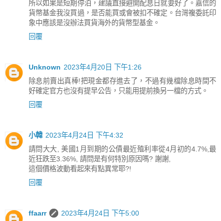
所以如果是短期停泊，建議直接避開配息日就要好了。嘉信的
貨幣基金我沒買過，是否能買或會被扣不確定。台灣複委託印
象中應該是沒辦法買貨海外的貨幣型基金。
回覆
Unknown
2023年4月20日 下午1:26
除息前賣出真棒!把現金都存進去了，不過有幾檔除息時間不
好確定官方也沒有提早公告，只能用提前換另一檔的方式。
回覆
小韓
2023年4月24日 下午4:32
請問大大, 美國1月到期的公債最近殖利率從4月初的4.7%,最
近狂跌至3.36%, 請問是有何特別原因嗎? 謝謝,
這個價格波動看起來有點異常耶?!
回覆
ffaarr
2023年4月24日 下午5:00