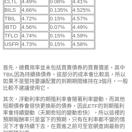
CLTL
4.49%
0.08%
4.41%
BILS
4.66%
0.135%
4.525%
TBIL
4.72%
0.15%
4.57%
IBTD
4.56%
0.07%
4.49%
TFLO
4.74%
0.15%
4.59%
USFR
4.73%
0.15%
4.58%
首先，總費用率並未包括買賣債券的買賣價差，其中
TBIL因為持續換債券，這部分的成本會比較高，所以
如果不是堅持要讓配置的到期期間維持在3個月，一般
比較不建議使用它。
其次，浮動利率的期殖利率會隨著利率變動，而其他
短期債券會很快更換新的債券，因此ETF的到期殖利
率會持續變動（天期愈短的變動愈快），所以這裡的
預期報酬率只是當下的預期，只有在利率都不變的情
況下才會持續下去，在買進之前可至官網查詢最新的