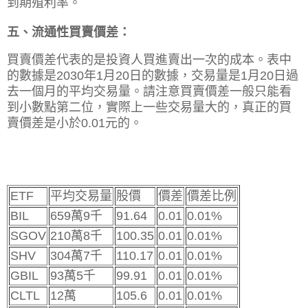
到期殖利率。
五、流通性買賣價差：
買賣價差代表的是投資人買進賣出一次的成本。
表中
的數據是2030年1月20日的數據，交易量是1月20日過
去一個月的平均交易量。請注意買賣價差一般只能看
到小數點第二位，實際上一些交易量大的，真正的買
賣價差是小於0.01元的。
ETF
平均交易量
股價
價差
價差比例
BIL
659萬9千
91.64
0.01
0.01%
SGOV
210萬8千
100.35
0.01
0.01%
SHV
304萬7千
110.17
0.01
0.01%
GBIL
93萬5千
99.91
0.01
0.01%
CLTL
12萬
105.6
0.01
0.01%