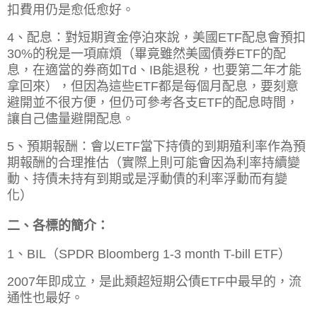
扣費用仍是愈低愈好。
4、配息：對短期資金停泊來說，美國ETF配息會預扣
30%的稅是一項麻煩（畢竟雖然美國債券ETF的配
息，在適當的券商如Td、IB能退稅，也要第二年才能
拿回來），但因為這些ETF都是每個月配息，要刻意
避開並不很方便，但仍可參考各支ETF的配息時間，
讓自己儘量避開配息。
5、預期報酬：會以ETF當下持債的到期殖利率作為預
期報酬的合理推估（實際上則可能會因為利率持續變
動、持債未持有到期或是浮動債的利率浮動而有變
化）
二、各標的簡介：
1、BIL（SPDR Bloomberg 1-3 month T-bill ETF）
2007年即成立，是此類超短期公債ETF中最早的，流
通性也最好。