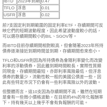
IBTD
2023年到期
0.47
TFLO
浮息
0.01
USFR
浮息
0.02
前7支固定利到期範圍的固定利率ETF，存續期間可反
映它們的短期波動程度，因此希望波動度較小的話，
可以選存續期間較小的BIL、SGOV等。
而IBTD目前存續期間相對較高，但會隨著2023年所持
債券逐漸接近到期時間並到期，存續期間愈來愈小。
TFLO和USFR則因為所持債券為會隨利率變化而改變
利率的浮動債券，因此雖到期時間較長，實際性質類
同現金，存續期間最短，亦即利率風險最低，但浮息
債券的數量少，流動性較一般的美國公債差一些，因
此有些特定市況下仍會有一些利率風險以外的波動。
但整體而言，這10支因為存續期間不高，雖然在短期
是會有一些微小價格波動，在目前約4%的年化報酬率
下，持有幾天以上幾乎不會有負報酬的可能。