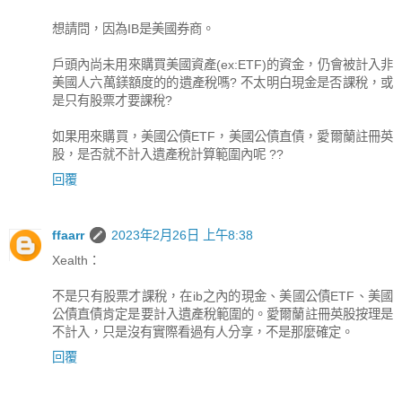
想請問，因為IB是美國券商。
戶頭內尚未用來購買美國資產(ex:ETF)的資金，仍會被計入非
美國人六萬鎂額度的的遺產稅嗎? 不太明白現金是否課稅，或
是只有股票才要課稅?
如果用來購買，美國公債ETF，美國公債直債，愛爾蘭註冊英
股，是否就不計入遺產稅計算範圍內呢 ??
回覆
ffaarr
2023年2月26日 上午8:38
Xealth：
不是只有股票才課稅，在ib之內的現金、美國公債ETF、美國
公債直債肯定是要計入遺產稅範圍的。愛爾蘭註冊英股按理是
不計入，只是沒有實際看過有人分享，不是那麼確定。
回覆