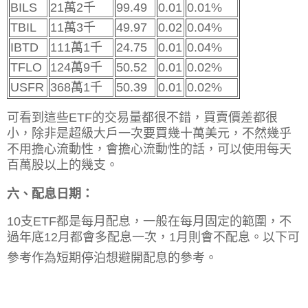
BILS
21萬2千
99.49
0.01
0.01%
TBIL
11萬3千
49.97
0.02
0.04%
IBTD
111萬1千
24.75
0.01
0.04%
TFLO
124萬9千
50.52
0.01
0.02%
USFR
368萬1千
50.39
0.01
0.02%
可看到這些ETF的交易量都很不錯，買賣價差都很
小，除非是超級大戶一次要買幾十萬美元，不然幾乎
不用擔心流動性，會擔心流動性的話，可以使用每天
百萬股以上的幾支。
六、配息日期：
10支ETF都是每月配息，一般在每月固定的範圍，不
過年底12月都會多配息一次，1月則會不配息。以下可
參考作為短期停泊想避開配息的參考。