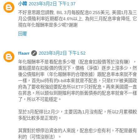
小韓
2023年3月2日 下午1:37
不好意思跟您請教, BIL 3月每股配息0.255美元, 美國1月及三
月公債殖利率近期都在4.6%以上, 為何三月配息率會降低, 它
現在年化報酬率是多少呢?謝謝
回覆
ffaarr
2023年3月2日 下午1:52
年化報酬率不是看配息多少喔（配息會扣股價等於沒有賺），
重點還是在扣股價的情況下，價格（淨值）逐步上漲多少，然
後公債殖利率（年化報酬率的合理依據）跟配息率本來就不會
一樣，首先bil持有的t-bill本來就是不配息，只是ETF被美國政
府為了要收稅強迫要配息所以ETF只好配息。再來美國還一直
在昇息，所以類似到期殖利率的新舊債券的配息率就會不一樣
了，所以不可能穩定。
至於3月配得比2月少，主要因為1月沒有配，所以2月累積較
多配比較多是正常的。
其實對於想停泊資金的人來說，配息愈少愈有利，不配是最有
利的（可惜沒辦法）。