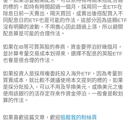
後，如果想要避開配息，可以依持有時間來搭配合適
的標的。如持有時間超過一個月，採用同一支ETF在
除息日前一天賣出，隔天買回，或賣出後搭配買入不
同配息日的ETF也是可能的作法。這部分因為這類ETF
沒有明顯的波動，不用擔心因此錯過上漲，所以避開
配息算是可能的合理作法。
如果在IB等可買英股的券商，資金要停泊好幾個月，
並計算考量交易成本划得來，選擇不配息的英股ETF
也會是很合理的作法。
如果投資人是採用複委託投入海外ETF，因為考量到
買賣成本，就比較不建議使用本文提到的標的，如果
是採分批投入，可以不用及早換美元，或換美元之後
使用該銀行的活存定存來作資金停泊，一般會是較划
算的作法。
如果喜歡這篇文章，歡迎
追蹤我的粉絲頁