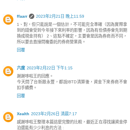
ffaarr
2023年2月21日 晚上11:59
1、對，但只能說是一個估計，不可能完全準確（因為實際拿
到的錢會受到今年接下來利率的影響，因為有些債券會先到期
換成現金持有） 2、這點不確定，主要會是因為券商而不同，
所以要去直接問複委託的券商營業員。
回覆
六度
2023年2月22日 下午1:15
謝謝哆啦王的回應。
今天問了台新跟永豐，都說IBTD清算後，資金下來券商不會
扣手續費。
回覆
Xealth
2023年2月26日 清晨7:17
感謝哆啦王整理本篇這麼完整的比較，最近正在尋找讓資金停
泊還能有少少利息的方法 :