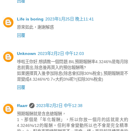
回覆
Life is boring
2023年1月25日 晚上11:41
原來如此，謝謝解惑
回覆
Unknown
2023年2月2日 中午12:03
哆啦王你好,想請教一個問題.BIL預期報酬率4.3246%是每月除
息前賣出,除息後再買入的預估報酬嗎?
如果選擇買入後參加除息(除息會扣除30%稅金),預期報酬是不
是變成4.3246%*0.7=大約3%呢?(扣除30%稅金)
回覆
ffaarr
2023年2月2日 中午12:38
預期報酬就是含息總報酬，
1、那個是「年化報酬」，所以你放一個月的話就是大約
4.3246%/12的報酬。但利率會變動所以也不會是完全精準