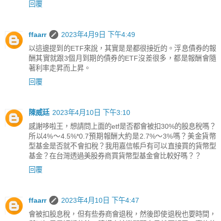
回覆
ffaarr
2023年4月9日 下午4:49
以這邊提到的ETF來說，其實是是都很接近的。浮息債券的報
酬其實就跟3個月到期的債券的ETF沒差很多，都是報酬會隨
著利率走昇而上昇。
回覆
陳威廷
2023年4月10日 下午3:10
感謝哆啦王，想請問上面的etf是否都會被扣30%的股息稅嗎？
所以4%～4.5%*0.7預期報酬大約是2.7%～3%嗎？美金貨幣
型基金是否就不會扣稅？我用嘉信帳戶有可以直接買的貨幣型
基金？在台灣透過美股券商買貨幣型基金會比較好嗎？？
回覆
ffaarr
2023年4月10日 下午4:47
會被扣股息稅，但有些券商會退稅，然後即使退稅也要時間，