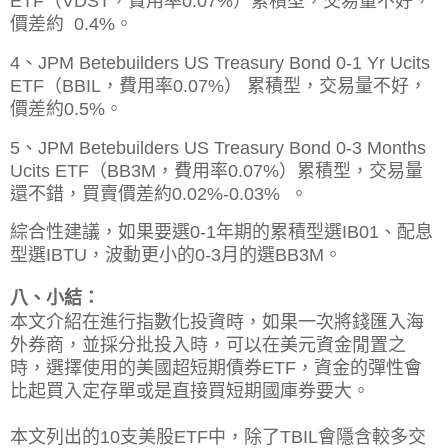
ETF（VDST，費用率0.07%）
累積型，交易量不好，
價差約 0.4%。
4、JPM Betebuilders US Treasury Bond 0-1 Yr Ucits
ETF（BBIL，費用率0.07%） 累積型，
交易量不好，
價差約0.5%。
5、
JPM Betebuilders
US Treasury Bond 0-3 Months
Ucits ETF
（
BB3M，費用率0.07%）
累積型，
交易量
還不錯，買賣價差約0.02%-0.03% 。
綜合性建議，如果要選0-1年期的累積型選IB01、配息
型選IBTU，波動更小的0-3月的選BB3M。
八、小結：
本文介紹在進行指數化投資時，如果一次將錢匯入海
外券商，並採分批投入時，可以在美元資金閒置之
時，選擇使用的美國超短期債券ETF，資金的彈性會
比起買入定存單或是直接買短期國庫券要大。
本文列出的10支美股ETF中，除了TBIL會隱含較多交