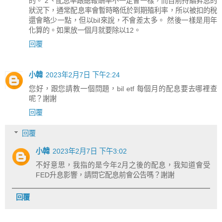
的。 2、配息率跟總報酬率不一定會一樣，而目前持續昇息的
狀況下，通常配息率會暫時略低於到期殖利率，所以被扣的稅
還會略少一點，但以bil來說，不會差太多。 然後一樣是用年
化算的。如果放一個月就要除以12。
回覆
小韓
2023年2月7日 下午2:24
您好，跟您請教一個問題，bil etf 每個月的配息要去哪裡查
呢？謝謝
回覆
回覆
小韓
2023年2月7日 下午3:02
不好意思，我指的是今年2月之後的配息，我知道會受
FED升息影響，請問它配息前會公告嗎？謝謝
回覆