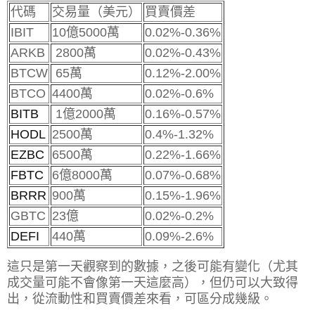
代碼
交易量（美元）
買賣價差
IBIT
10億5000萬
0.02%-0.36%
ARKB
2800萬
0.02%-0.43%
BTCW
65萬
0.12%-2.00%
BTCO
4400萬
0.02%-0.6%
BITB
1億2000萬
0.16%-0.57%
HODL
2500萬
0.4%-1.32%
EZBC
6500萬
0.22%-1.66%
FBTC
6億8000萬
0.07%-0.68%
BRRR
900萬
0.15%-1.96%
GBTC
23億
0.02%-0.2%
DEFI
440萬
0.09%-2.6%
這只是第一天觀察到的數據，之後可能有變化（尤其
成交量可能不會像第一天這麼高），但仍可以大致得
出，從流動性和買賣價差來看，可區分成幾級。