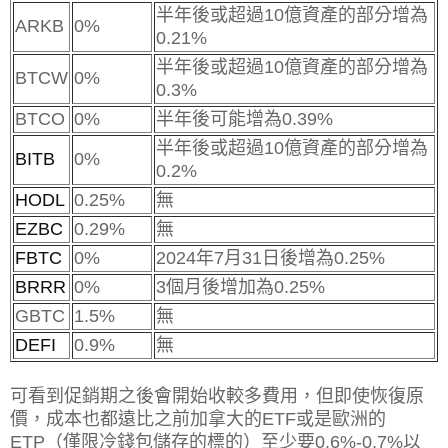
半年後或超過10億資產的部分增為
ARKB
0%
0.21%
半年後或超過10億資產的部分增為
BTCW
0%
0.3%
BTCO
0%
半年後可能增為0.39%
半年後或超過10億資產的部分增為
BITB
0%
0.2%
HODL
0.25%
無
EZBC
0.29%
無
FBTC
0%
2024年7月31日後增為0.25%
BRRR
0%
3個月後增加為0.25%
GBTC
1.5%
無
DEFI
0.9%
無
可看到促銷期之後會開始收較多費用，但即使恢復原
價，成本也都遠比之前加拿大的ETF或是歐洲的
ETP（僅限冷錢包儲存的標的）至少要0.6%-0.7%以