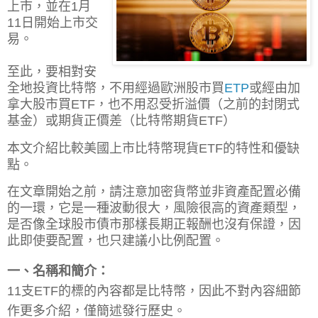
上市，並在1月
11日開始上市交
易。
至此，要相對安
全地投資比特幣，不用經過歐洲股市買
ETP
或經由加
拿大股市買ETF，也不用忍受折溢價（之前的封閉式
基金）或期貨正價差（比特幣期貨ETF）
本文介紹比較美國上市比特幣現貨ETF的特性和優缺
點。
在文章開始之前，請注意加密貨幣並非資產配置必備
的一環，它是一種波動很大，風險很高的資產類型，
是否像全球股市債市那樣長期正報酬也沒有保證，因
此即使要配置，也只建議小比例配置。
一、名稱和簡介：
11支ETF的標的內容都是比特幣，因此不對內容細節
作更多介紹，僅簡述發行歷史。