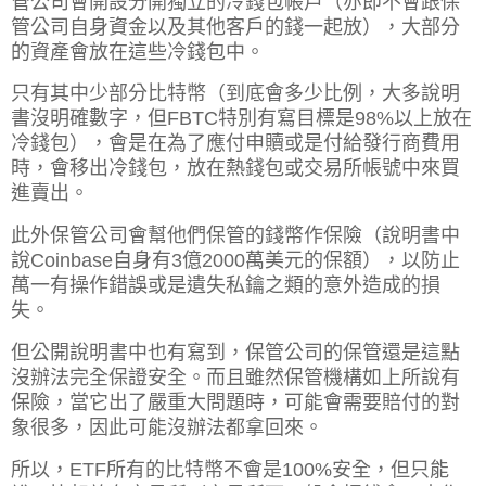
管公司會開設分開獨立的冷錢包帳戶（亦即不會跟保
管公司自身資金以及其他客戶的錢一起放），大部分
的資產會放在這些冷錢包中。
只有其中少部分比特幣（到底會多少比例，大多說明
書沒明確數字，但FBTC特別有寫目標是98%以上放在
冷錢包），會是在為了應付申贖或是付給發行商費用
時，會移出冷錢包，放在熱錢包或交易所帳號中來買
進賣出。
此外保管公司會幫他們保管的錢幣作保險（說明書中
說Coinbase自身有3億2000萬美元的保額），以防止
萬一有操作錯誤或是遺失私鑰之類的意外造成的損
失。
但公開說明書中也有寫到，保管公司的保管還是這點
沒辦法完全保證安全。而且雖然保管機構如上所說有
保險，當它出了嚴重大問題時，可能會需要賠付的對
象很多，因此可能沒辦法都拿回來。
所以，ETF所有的比特幣不會是100%安全，但只能