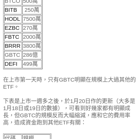
BTCO
500萬
BITB
250萬
HODL
7500萬
EZBC
270萬
FBTC
2000萬
BRRR
3800萬
GBTC
286億
DEFI
499萬
在上市第一天時，只有GBTC明顯在規模上大過其他的
ETF。
下表是上市一週多之後，於1月20日作的更新（大多是
1月18日或19日的數據），可看到好幾家都有明顯成
長，但GBTC的規模反而大幅縮減，應和它的費用率
高，造成資金跑到其他ETF有關：
代碼
規模