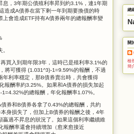
昇息，
3
年期公債殖利率昇到約
3.1%
，連
1
年期
總
這造成
A
債券在當下剩一年到期要換債的時
際上會造成
ETF
持有
A
債券兩年的總報酬率變
N
%
關
失。
檢
會再買入到期年限
3
年，這時已是殖利率
3.1%
的
簡
，將可獲得 (
1.031^3)-1=9.59%
的報酬，不過
兩年利率穩定，那
B
債券賣出時，共會獲得
化報酬率約
3.25%
。如果和
A
債券的損失加起
6-1=4.32%
的總報酬，年化報酬率1.07%。
A
債券和
B
債券各拿了
0.43%
的總報酬，共約
券本身損失了，但加上
B
債券的報酬之後，
4
年
顯贏過不昇息的狀況了。如果這個利率繼續維
年化報酬率還會持續增加（愈來愈接近