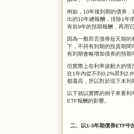
例如，10年後到期的債券，
出的10年總報酬，排除1
有前9年的預期報酬，再用
因為一般而言債券短天期的
下
，
不持有到期的投資期間
有到期會略增加債券的預期
但實際上在利率波動大的情
在
1
年內從不到0.2%昇到
2.
都還高，所以對於現下未到
以下就以實際的例子來看利
ETF報酬的影響。
二、以
1-3
年期債券
ETF中