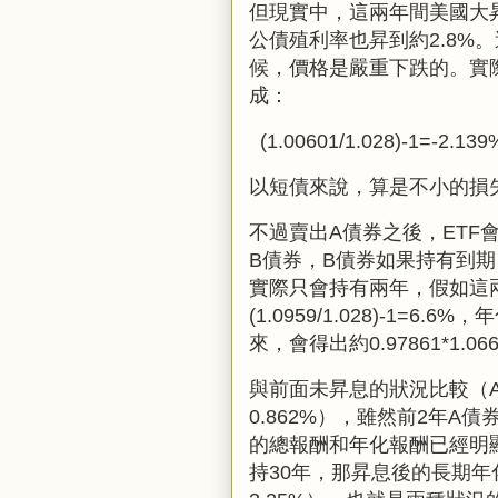
但現實中，這兩年間美國大
公債殖利率也昇到約
2.8%
。
候，價格是嚴重下跌的。實
成：
(1.00
601/1.028)-1
=-2.139
以短債來說，算是不小的損
不過賣出
A
債券之後，
ETF
B
債券，
B
債券如果持有到期
實際只會持有兩年，假如這
(1.09
59/1.028)-1=6.6%
，年
來，會得出約
0.97861*1.06
與前面未昇息的狀況比較（
0.862%
），雖然前
2
年
A
債
的總報酬和年化報酬已經明
持30年，那昇息後的長期