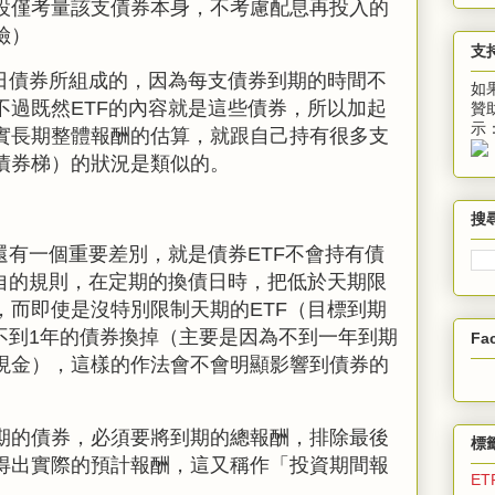
設僅考量該支債券本身，不考慮配息再投入的
險）
支
日債券所組成的，因為每支債券到期的時間不
如
不過既然ETF的內容就是這些債券，所以加起
贊
示
實長期整體報酬的估算，就跟自己持有很多支
債券梯）的狀況是類似的。
搜
還有一個重要差別，就是債券
ETF
不會持有債
各自的規則，在定期的換債日時，把低於天期限
，而即使是沒特別限制天期的ETF（目標到期
不到
1
年的債券換掉（主要是因為不到一年到期
Fa
現金），這樣的作法會不會明顯影響到債券的
期的債券，必須要將到期的總報酬，排除最後
標
得出實際的預計報酬，這又稱作「投資期間報
ET