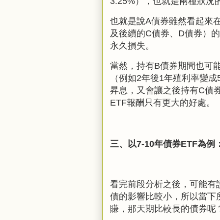
3.25%），也就是兩種狀
也就是說A債券雖然看起來
及後續的C債券、D債券）
永久損失。
當然，持有B債券期間也可能
（例如2年後1年殖利率變成
昇息，又會讓之後持有C債
ETF報酬只有更大的好處。
三、以7-10年債券ETF為例
看完前段分析之後，可能有讀
債的影響比較小，所以當下
賺，那天期比較長的債券呢