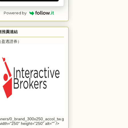
Powered by
商推薦連結
B（盈透證券）
ners/0_brand_300x250_accol_tw.g
 width="250" height="250" alt="" />