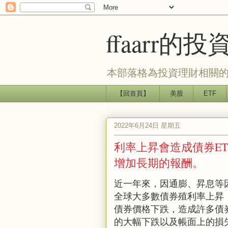
ffaarr
本部落格為投資理財相關的
【回首頁】
美股
ETF
2022年6月24日 星期五
利率上昇會造成債券E
增加長期的報酬。
近一年來，因通膨、昇息等
全球大多數債券殖利率上昇
債券價格下跌，造成許多債
的大幅下跌以及帳面上的損