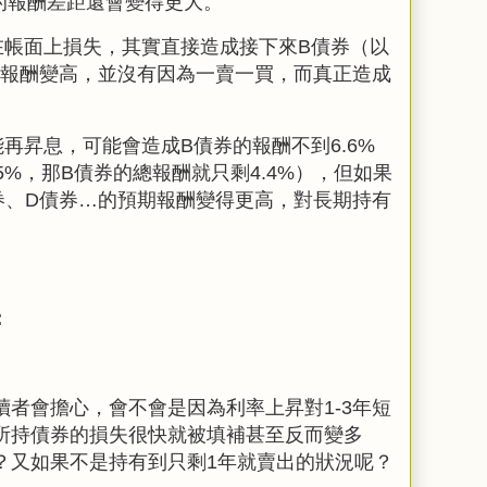
況的報酬差距還會變得更大。
在帳面上損失，其實直接造成接下來B債券（以
的報酬變高，並沒有因為一賣一買，而真正造成
再昇息，可能會造成B債券的報酬不到6.6%
5%，那B債券的總報酬就只剩4.4%），但如果
券、D債券…的預期報酬變得更高，對長期持有
：
者會擔心，會不會是因為利率上昇對1-3年短
所持債券的損失很快就被填補甚至反而變多
？又如果不是持有到只剩1年就賣出的狀況呢？