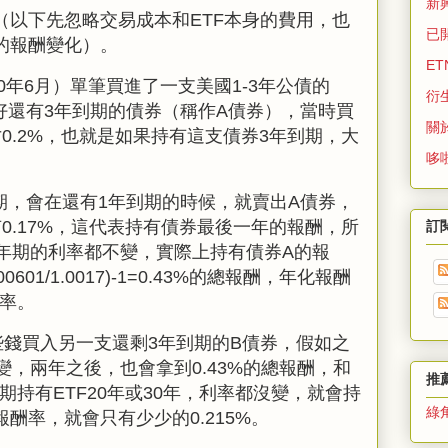
新
（以下先忽略交易成本和
ETF
本身的費用，也
已
的報酬變化）。
ET
0
年
6
月）單筆買進了一支美國
1-3
年公債的
衍
好還有
3
年到期的債券（稱作
A
債券），當時買
關
才
0.2%
，也就是如果持有這支債券
3
年到期，大
哆
期，會在還有
1
年到期的時候，就賣出A債券，
有
0.17%，這代表持有債券最後一年的報酬
，所
訂
3年期的利率都不變，實際上持有債券
A
的報
00
601/1.0017)-1=0.43%的總報酬
，年化報酬
利率
。
些錢買入另一支還剩
3
年到期的
B
債券，假如之
變，兩年之後，也會拿到
0.43%
的總報酬，和
推
期持有
ETF20年或30
年，利率都沒變，就會持
綠
報酬率，就會只有少少的
0.215%。