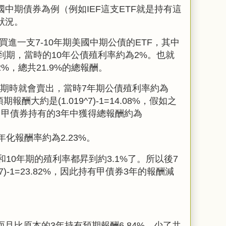
國中期債券為例（例如IEF這支ETF就是持有這
狀況。
）買進一支7-10年期美國中期公債的ETF，其中
到期，當時的10年公債殖利率約為2%。也就
%，總共21.9%的總報酬。
到期時就會賣出，當時7年期公債殖利率約為
報酬大約是(1.019^7)-1=14.08%，假如之
，甲債券持有的3年中獲得總報酬約為
年化報酬率約為2.23%。
和10年期的殖利率都昇到約3.1%了。所以後7
7
)-1=23.82%，因此持有甲債券3年的報酬減
且比原本的3年持有預期報酬6.84%，少了共