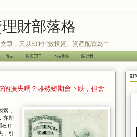
的投資理財部落格
文章，又以ETF指數投資、資產配置為主
債券
英國ETF
本站目錄
關於我
訂
TF的損失嗎？雖然短期會下跌，但會
因素，
，亦即
券
ETF
失，引