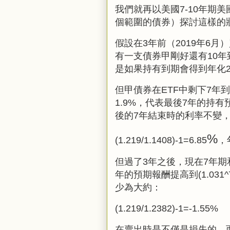
我們就再以美國7
-10
年期美
個範圍的債券）探討這樣的
假設在3年前（2019年6月
有一支債券甲剛好還有10年
是如果持有到期會得到年化2
但甲債券在ETF中剩下7年
1.9%，代表最後7年的持有預期
後的7年結束時的利率不變
%
(1.219/1.1408)-1=6.85
，
但過了3年之後，現在7年期
年的預期報酬提高到(1.031^
少為大約：
(1.219/1.2382)-1=-1.55%
在賣出時是不僅是損失的，而