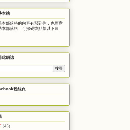
持本站
果本部落格的內容有幫到你，也願意
助本部落格，可掃碼或點擊以下圖
：
尋此網誌
cebook粉絲頁
籤
F
(45)