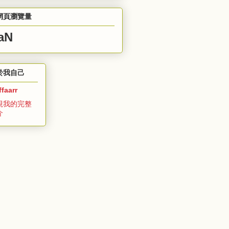
網頁瀏覽量
aN
於我自己
ffaarr
視我的完整
介