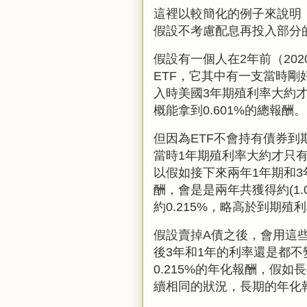
這裡以較簡化的例子來說明
假設不考慮配息再投入部分
假設有一個人在
2
年前（
202
ETF
，它其中有一支當時剛
入時美國
3
年期殖利率大約
概能拿到
0.601%
的總報酬。
但因為
ETF
不會持有債券到
當時
1
年期殖利率大約才只
以假如接下來兩年1年期和
酬，會是是兩年共獲得約(1.
約
0.215%，略高於到期殖
假設賣掉
A
債之後，會用這
後
3
年和
1年
的利率還是都不
0.215%
的年化報酬，假如長
續相同的狀況，長期的年化