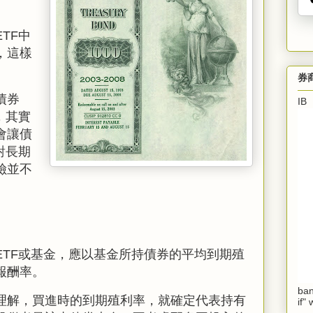
ETF
中
，這樣
。
券
債券
I
，其實
會讓債
對長期
險並不
ETF或基金，應以基金所持債券的平均到期殖
報酬率。
ban
理解，買進時的到期殖利率，就確定代表持有
if"