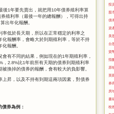
投
最後1年要先賣出，就把用10年債券殖利率算
股
年債券殖利率（最後一年的總報酬），可得出持
債
它算出年化報酬。
資
利率低於長天期，所以在正常穩定的利率之
美
年化報酬率，會略大於到期殖利率，等於不持
台
年化報酬。
貨
況會有不同的結果，例如現在的
1
年期殖利率，
指
8%
，2.8%比
1
年前所有天期的債券到期殖利率
原
期被換掉的債券的報酬，會有較大的負影響。
英
率上昇，以及不持有到期這兩項因素，對債券
券
房
書
的債券為
例：
稅