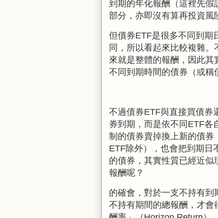
到期的年化報酬（這裡先假
部分，亦即沒有算再投資風
但債券
ETF
是很多不同到期
同，所以看起來比較複雜。
來就是整體的報酬，因此
其
不同到期時間的債券（或稱
不過債券ETF與直接買債券
券到期，而是依不同ETF
制的債券賣掉換上新的債券
ETF除外），也會把到期日
的債券，其實性質已經近似
報酬呢？
的確會，對於一支不持有到
不持有期間的總報酬，才會
酬率」（Horizon Return）