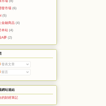
興市場
(8)
開發市場
(6)
N
(5)
生金融商品
(4)
於本站
(4)
啦A夢
(2)
閱
發表文章
留言
薦網站連結
角的財經筆記