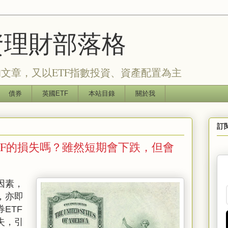
的投資理財部落格
文章，又以ETF指數投資、資產配置為主
債券
英國ETF
本站目錄
關於我
訂
TF的損失嗎？雖然短期會下跌，但會
因素，
，亦即
券
ETF
失，引