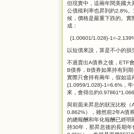
但現實中，這兩年間美國大
公債殖利率也昇到約
2.8%
。
候，價格是嚴重下跌的。實
成：
(1.00
601/1.028)-1
=-2.139
以短債來說，算是不小的損
不過賣出
A
債券之後，
ETF
B
債券，
B
債券如果持有到期
實際只會持有兩年，假如這
(1.09
59/1.028)-1=6.6%
，年
來，會得出約
0.97861*1.06
與前面未昇息的狀況比較（
0.862%
），雖然前
2
年
A
債
的總報酬和年化報酬已經明
持30年，那昇息後的長期