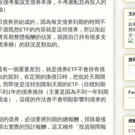
設僅考量該支債券本身，不考慮配息再投入的
險）
支
日債券所組成的，因為每支債券到期的時間不
如
不過既然ETF的內容就是這些債券，所以加起
贊
示
實長期整體報酬的估算，就跟自己持有很多支
債券梯）的狀況是類似的。
搜
還有一個重要差別，就是債券
ETF
不會持有債
各自的規則，在定期的換債日時，把低於天期限
，而即使是沒特別限制天期的ETF（目標到期
不到
1
年的債券換掉（主要是因為不到一年到期
Fa
現金），這樣的作法會不會明顯影響到債券的
期的債券，必須要將到期的總報酬，排除最後
標
得出實際的預計報酬，這又稱作「投資期間報
ET