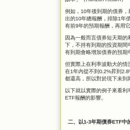
例如，10年後到期的債券，
出的10年總報酬，排除1
有前9年的預期報酬，再用
因為一般而言債券短天期的
下
，
不持有到期的投資期間
有到期會略增加債券的預期
但實際上在利率波動大的情
在
1
年內從不到0.2%昇到
2.
都還高，所以對於現下未到
以下就以實際的例子來看利
ETF報酬的影響。
二、以
1-3
年期債券
ETF中