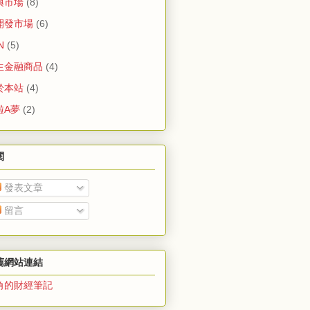
興市場
(8)
開發市場
(6)
N
(5)
生金融商品
(4)
於本站
(4)
啦A夢
(2)
閱
發表文章
留言
薦網站連結
角的財經筆記