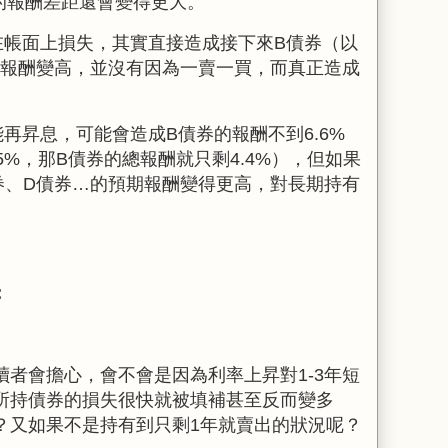
況的報酬差距還會變得更大。
在帳面上損失，其實直接造成接下來B債券（以
的報酬變高，並沒有因為一賣一買，而真正造成
再昇息，可能會造成B債券的報酬不到6.6%
5%，那B債券的總報酬就只剩4.4%），但如果
券、D債券…的預期報酬變得更高，對長期持有
：
者會擔心，會不會是因為利率上昇對1-3年短
所持債券的損失很快就被填補甚至反而變多
？又如果不是持有到只剩1年就賣出的狀況呢？