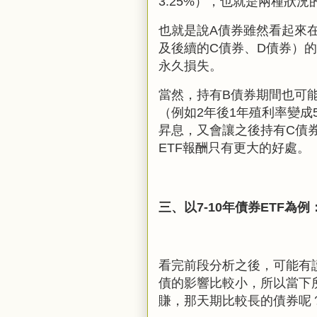
3.25%），也就是兩種狀
也就是說A債券雖然看起來
及後續的C債券、D債券）
永久損失。
當然，持有B債券期間也可能
（例如2年後1年殖利率變成
昇息，又會讓之後持有C債
ETF報酬只有更大的好處。
三、以7-10年債券ETF為例
看完前段分析之後，可能有讀
債的影響比較小，所以當下
賺，那天期比較長的債券呢