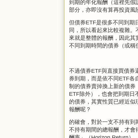
到期的年化報酬（這裡先假
部分，亦即沒有算再投資風
但債券
ETF
是很多不同到期
同，所以看起來比較複雜。
來就是整體的報酬，因此
其
不同到期時間的債券（或稱
不過債券ETF與直接買債券
券到期，而是依不同ETF
制的債券賣掉換上新的債券
ETF除外），也會把到期日
的債券，其實性質已經近似
報酬呢？
的確會，對於一支不持有到
不持有期間的總報酬，才會
酬率」（Horizon Return）