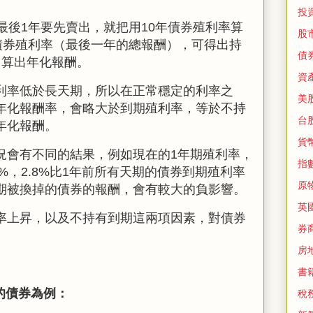
投
最後1年要先賣出，就把用10年債券殖利率算
股
年債券殖利率（最後一年的總報酬），可得出持
債
它算出年化報酬。
資
利率低於長天期，所以在正常穩定的利率之
美
年化報酬率，會略大於到期殖利率，等於不持
台
年化報酬。
貨
況會有不同的結果，例如現在的
1
年期殖利率，
指
8%
，2.8%比
1
年前所有天期的債券到期殖利率
原
期被換掉的債券的報酬，會有較大的負影響。
英
率上昇，以及不持有到期這兩項因素，對債券
券
房
書
的債券為
例：
稅