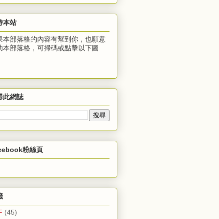
持本站
果本部落格的內容有幫到你，也願意
助本部落格，可掃碼或點擊以下圖
：
尋此網誌
cebook粉絲頁
籤
F
(45)