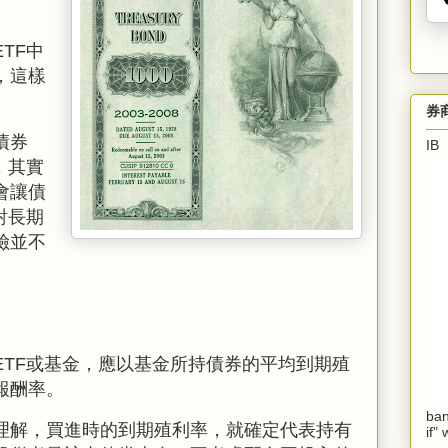
ETF
中
，這樣
。
券
債券
I
，其實
會讓債
對長期
險並不
ETF或基金，應以基金所持債券的平均到期殖
報酬率。
ban
理解，買進時的到期殖利率，就確定代表持有
if"