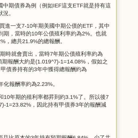
國中期債券為例（例如IEF這支ETF就是持有這
狀況。
）買進一支7-10年期美國中期公債的ETF，其中
到期，當時的10年公債殖利率約為2%。也就
%，總共21.9%的總報酬。
到期時就會賣出，當時7年期公債殖利率約為
報酬大約是(1.019^7)-1=14.08%，假如之
，甲債券持有的3年中獲得總報酬約為
年化報酬率約為2.23%。
和10年期的殖利率都昇到約3.1%了。所以後7
7
)-1=23.82%，因此持有甲債券3年的報酬減
且比原本的3年持有預期報酬6.84%，少了共