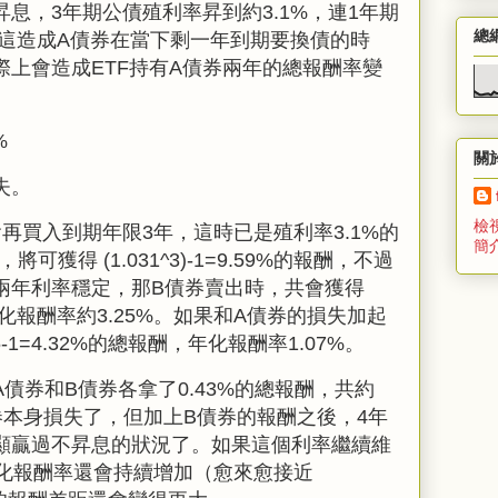
昇息，
3
年期公債殖利率昇到約
3.1%
，連
1
年期
總
這造成
A
債券在當下剩一年到期要換債的時
際上會造成
ETF
持有
A
債券兩年的總報酬率變
%
關
失。
檢
會再買入到期年限
3
年，這時已是殖利率
3.1%
的
簡
，將可獲得 (
1.031^3)-1=9.59%
的報酬，不過
兩年利率穩定，那
B
債券賣出時，共會獲得
化報酬率約
3.25%
。如果和
A
債券的損失加起
6-1=4.32%
的總報酬，年化報酬率1.07%。
A
債券和
B
債券各拿了
0.43%
的總報酬，共約
券本身損失了，但加上
B
債券的報酬之後，
4
年
顯贏過不昇息的狀況了。如果這個利率繼續維
年化報酬率還會持續增加（愈來愈接近