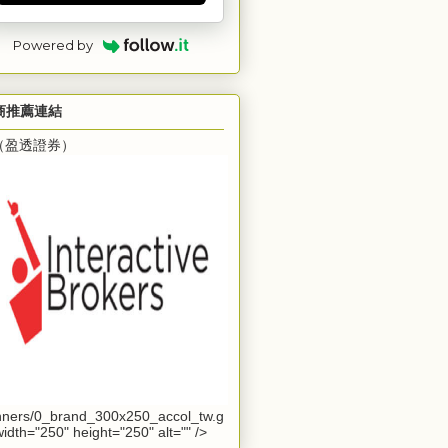
Powered by
商推薦連結
B（盈透證券）
ners/0_brand_300x250_accol_tw.g
 width="250" height="250" alt="" />