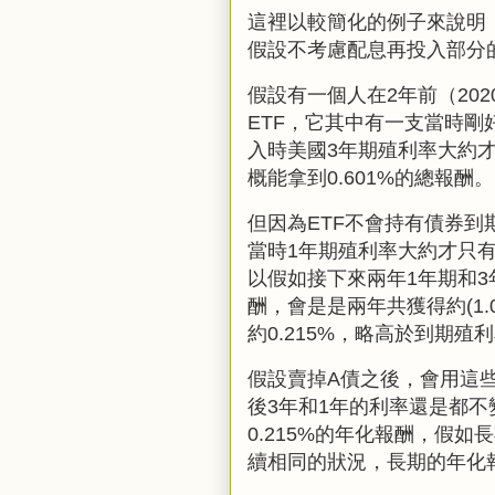
這裡以較簡化的例子來說明
假設不考慮配息再投入部分
假設有一個人在
2
年前（
202
ETF
，它其中有一支當時剛
入時美國
3
年期殖利率大約
概能拿到
0.601%
的總報酬。
但因為
ETF
不會持有債券到
當時
1
年期殖利率大約才只
以假如接下來兩年1年期和
酬，會是是兩年共獲得約(1.
約
0.215%，略高於到期殖
假設賣掉
A
債之後，會用這
後
3
年和
1年
的利率還是都不
0.215%
的年化報酬，假如長
續相同的狀況，長期的年化