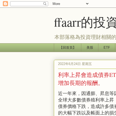
ffaarr
本部落格為投資理財相關的
【回首頁】
美股
ETF
2022年6月24日 星期五
利率上昇會造成債券E
增加長期的報酬。
近一年來，因通膨、昇息等
全球大多數債券殖利率上昇
債券價格下跌，造成許多債
的大幅下跌以及帳面上的損