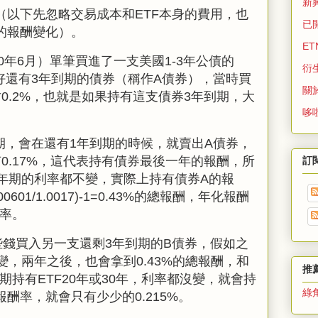
新
（以下先忽略交易成本和
ETF
本身的費用，也
已
的報酬變化）。
ET
0
年
6
月）單筆買進了一支美國
1-3
年公債的
衍
好還有
3
年到期的債券（稱作
A
債券），當時買
關
才
0.2%
，也就是如果持有這支債券
3
年到期，大
哆
期，會在還有
1
年到期的時候，就賣出A債券，
有
0.17%，這代表持有債券最後一年的報酬
，所
訂
3年期的利率都不變，實際上持有債券
A
的報
00
601/1.0017)-1=0.43%的總報酬
，年化報酬
利率
。
些錢買入另一支還剩
3
年到期的
B
債券，假如之
變，兩年之後，也會拿到
0.43%
的總報酬，和
推
期持有
ETF20年或30
年，利率都沒變，就會持
綠
報酬率，就會只有少少的
0.215%。