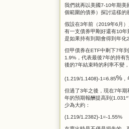
我們就再以美國7
-10
年期美
個範圍的債券）探討這樣的
假設在3年前（2019年6月
有一支債券甲剛好還有10年
是如果持有到期會得到年化2
但甲債券在ETF中剩下7年
1.9%，代表最後7年的持有預期
後的7年結束時的利率不變
%
(1.219/1.1408)-1=6.85
，
但過了3年之後，現在7年期
年的預期報酬提高到(1.031^
少為大約：
(1.219/1.2382)-1=-1.55%
在賣出時是不僅是損失的，而