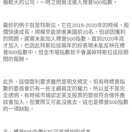
模較大的公司，一時之間無法進入標普
500
指數。
最好的例子就是特斯拉，它在
2019-2020
年的時候，股
價快速成長，規模早能排進美國前
20
名，但卻因獲利
的問題，遲遲未能加入標普
500
指數，直到
2020
年底
才加入，也因此特斯拉這兩年的好表現未能反映在標
普
500
指數中，但全市場指數就不會漏掉特斯拉這段期
間的報酬。
此外，這個營利要求雖然是明文規定，但有時標普指
數的委員會仍有一些主觀裁定的權力，所以並不是完
全透明，有時候市場認定某支股票的營收符合條件應
該會加入，但實際又可能沒進去，這也是標普
500
指數
的一項缺點。
五、標普
500
指數
ETF
可能增加的成本