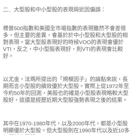
二、
大型股和中小型股的表現與近因偏誤：
標普
500
指數和美國全市場指數的表現雖然不會差很
多，但主要的差異，會基於於中小型股和大型股的相
對表現。當大型股表現好的時候
VOO
的表現會優於
VTI
，反之，中小型股表現好，則
VTI
的表現會比較
好。
以尤金‧法瑪所提出的「規模因子」的論點來說，長
期而言小型股的績效優於大型股。實際上從
1972
年至
今約
50
年的回測，美股也的確是小型股表現略較大型
股好，這還是經歷近期大型股強勢表現之後的結果。
其中在
1970-1980
年代，以及
2000
年代，都是小型股
明顯優於大型股。但大型股則在
1990
年代以及近
10
多