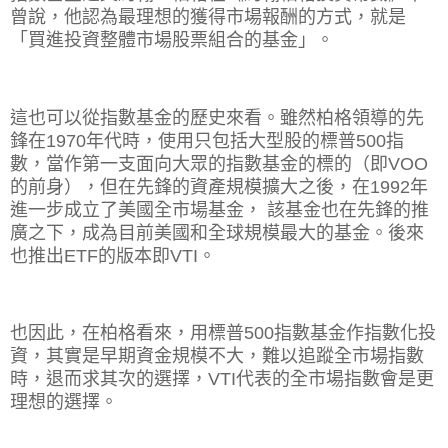
曾說，他認為最理想的獲得市場報酬的方式，就是
「買進投資整體市場股票組合的基金」。
這也可以從指數基金的歷史來看。雖然柏格領導的先
鋒在
1970
年代時，使用只包括大型股的標普
500
指
數，當作第一支面向大眾的指數基金的標的（即
VOO
的前身），但在先鋒的資產規模擴大之後，在
1992
年
進一步成立了美國全市場基金， 該基金也在先鋒的推
廣之下，成為目前美國和全球規模最大的基金。後來
也推出
ETF
的版本即
VTI
。
也因此，在柏格看來，用標普
500
指數基金作指數化投
資，其實是早期資金規模不大，難以追蹤全市場指數
時，退而求其次的選擇，
VTI
代表的全市場指數會是更
理想的選擇。