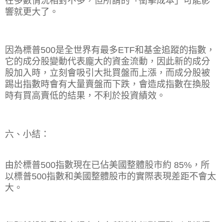
在多數情況相對不多，但所謂的「衝擊成本」可能影
響就更大了。
因為標普
500
是全世界有最多
ETF
和基金追蹤的指數，
它的成分股變動代表龐大的資金流動，因此新的成分
股加入時，立刻會吸引大批買盤而上漲，而成分股被
踢出指數時會有大量賣盤而下跌，會造成指數在換股
時有買高賣低的結果，不利於投資績效。
六、小結：
由於標普
500
指數現在已佔美國整體股市約
85%
，所
以標普
500
指數和美國整體股市的實際表現差距不會太
大。