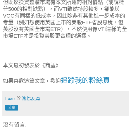
但既然投資整體市場有本文所述的相對優點（或說標
普
500
的相對缺點），而
VTI
雖然持股較多，卻能與
VOO
有同樣的低成本，因此除非有其他進一步成本的
考量（例如想使用英國上市的美股
ETF
省股息稅，但
英股沒有美國全市場
ETR
），不然使用像
VTI
這樣的全
市場
ETF
才是投資美股更合理的選擇。
本文最初發表於《商益》
追蹤我的粉絲頁
如果喜歡這篇文章，歡迎
ffaarr
於
晚上10:22
分享
沒有留言: