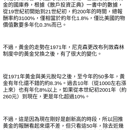
金的國庫券，根據《散戶投資正典》一書中的數據，
從
19
世紀初開始到
21
世紀初，約
200
年的時間，總報
酬率約
3100%
，僅相當於約年化
1.8%
，僅比美國的物
價值數要多年化
0.3%
而已。
不過，黃金的走勢在
1971
年，尼克森更改布列敦森林
制度中的黃金兌換之後，有了很大的變化。
從
1971
年黃金與美元脫勾之後，至今年的
50
多年，黃
金有年化還不錯的約
8.3%
。過去
10
年（從
1000
左右漲
上來）也有年化
8%
以上，如果從本世紀初
2001
年（約
260
元）到現在，更是年化超過
10%
。
不過，這是因為現在剛好是創新高的時段，所以回推
黃金的報酬看起來還不差，但只看這
50
年，除去近幾