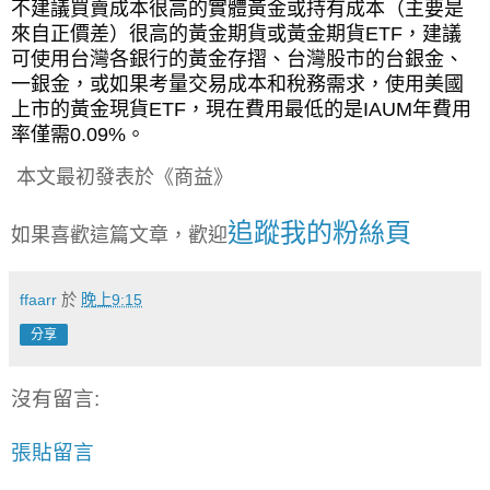
不建議買賣成本很高的實體黃金或持有成本（主要是
來自正價差）很高的黃金期貨或黃金期貨
ETF
，建議
可使用台灣各銀行的黃金存摺、台灣股市的台銀金、
一銀金，或如果考量交易成本和稅務需求，使用美國
上市的黃金現貨
ETF
，現在費用最低的是
IAUM
年費用
率僅需
0.09%
。
本文最初發表於《商益》
追蹤我的粉絲頁
如果喜歡這篇文章，歡迎
ffaarr
於
晚上9:15
分享
沒有留言:
張貼留言