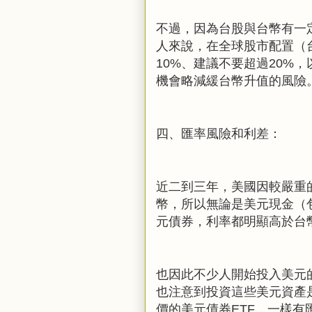
不過，因為台股與台幣有一
人來說，在全球股市配置（
10%
、建議不要超過
20%
，
機會略減緩台幣升值的風險
四、匯率風險和利差：
近二到三年，美國因較嚴重
幣，所以無論是美元現金（
元債券，利率都明顯高於台
也因此不少人開始投入美元
也注意到投資這些美元資產
價的美元債券
ETF
，一樣有