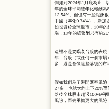
例如到
2024
年
1
月底為止，
年的全球平均總年化報酬為
12.54%
。但也有一些報酬很
中國（年化
0.74%
）、新加
如投資於全球股市，
10
年的
場，
10
年的總報酬只有約
21
這裡不是要唱衰台股的表現
年，台股（或任何一個市場
多，還是會像這些落後的市
假如我們為了避開匯率風險
27
多，也就大約上下
20%
而
落後全球股市超過
100%
報
風險，而去承擔更大的風險