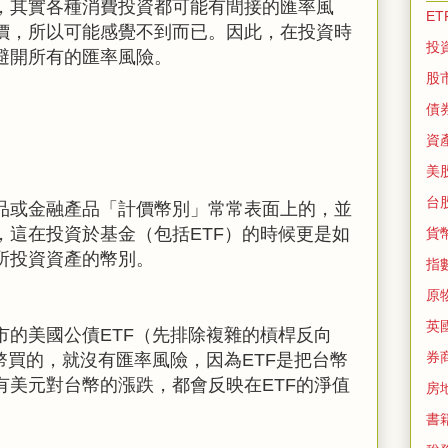
，其實各種消費投資都可能有間接的匯率風
ET
價，所以可能感覺不到而已。因此，在投資時
投
避開所有的匯率風險。
股
債
資
美
台
品或金融產品「計價幣別」常常表面上的，並
，這在投資於基金（包括
ETF
）的時候更是如
貨
所投資資產的幣別。
指
原
英
市的美國公債
ETF
（先排除複雜的槓桿反向
券
幣買的，就沒有匯率風險，因為
ETF
是把台幣
有美元對台幣的漲跌，都會反映在
ETF
的淨值
房
書