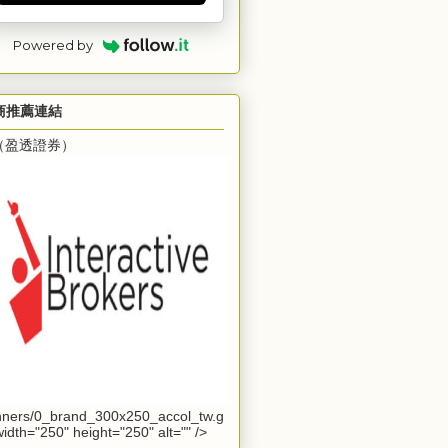
Powered by
商推薦連結
B（盈透證券）
ners/0_brand_300x250_accol_tw.g
 width="250" height="250" alt="" />