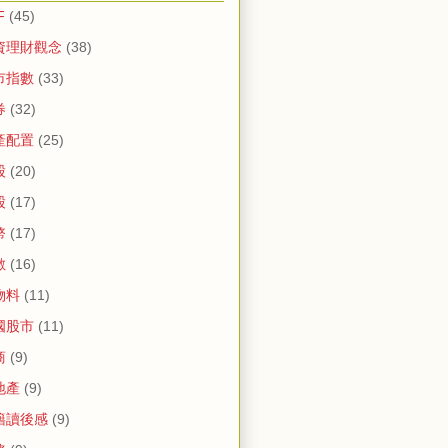
F
(45)
資理財觀念
(38)
市指數
(33)
券
(32)
產配置
(25)
股
(20)
股
(17)
幣
(17)
數
(16)
物料
(11)
國股市
(11)
商
(9)
地產
(9)
籍讀後感
(9)