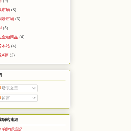
務
(9)
興市場
(8)
開發市場
(6)
N
(5)
生金融商品
(4)
於本站
(4)
啦A夢
(2)
閱
發表文章
留言
薦網站連結
角的財經筆記