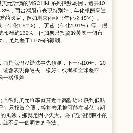
以美元計價的
MSCI IMI
系列指數為例，過去
10
8.8%
，而台灣股市表現特別好，年化報酬高達
差的國家，例如馬來西亞（年化
-2.15%
）、
坡（年化
1.61%
）、英國（年化
1.91%
）等。假
總報酬約
132%
，但如果只投資於英國一個市
%
，足足差了
110%
的報酬。
，而是我們沒辦法事先預測，下一個
10
年、
20
）還會表現像過去一樣好、或者和全球差不
場一樣很差。
（台幣對美元匯率就算近年高點近
35
跌到低點
已）只投資台股，等於去承擔可能在某個時期
酬的風險，那就是因小失大。為了想避開較小的
，並不是一個明智的作法。