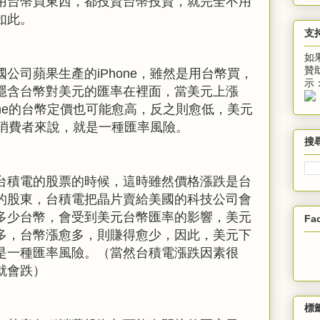
用台幣買東西，都投資台幣投資，就完全不用
如此。
支
如
贊
國公司蘋果生產的
iPhone
，雖然是用台幣買，
示
隱含台幣對美元的匯率在裡面，當美元上漲
ne
的台幣定價也可能愈高，反之則愈低，美元
消費者來說，就是一種匯率風險。
搜
台積電的股票的時候，這時雖然價格漲跌是台
的股東，台積電把晶片賣給美國的科技公司會
多少台幣，會受到美元台幣匯率的影響，美元
Fa
多，台幣漲愈多，則賺得愈少，因此，美元下
是一種匯率風險。（當然台積電漲跌因素很
就會跌）
標