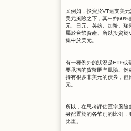
又例如，投資於
VT
這支美元
美元風險之下，其中約
60%
元、日元、英鎊、加幣、瑞
屬於台幣資產。所以投資於
集中於美元。
有一種例外的狀況是
ETF
或
要承擔的貨幣匯率風險。例
持有很多非美元的債券，但
元。
所以，在思考評估匯率風險
身配置於的各幣別的比例，
比重。