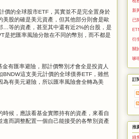
稅
新
計價的全球股市
ETF
，其實並不是完全置身於
的美股的確是美元資產，但其他部分則會是歐
已
郎…等的資產，甚至其中還有近
2%
的台股，是
ET
VT
是把匯率風險分散在不同的幣別，而不都是
衍
關
哆
基金有匯率避險，那計價幣別才會全是投資人
如
BNDW
這支美元計價的全球債券
ETF
，雖然
訂
因為有美元避險，所以匯率風險會全轉為美
的時候，應該看基金實際持有的資產，來看自
並進而調整配置一個自己能接受的各幣別資產
推
綠