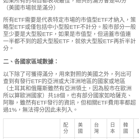
如果所有的項目都表現最佳，總共的滿分會是40分
（美國市場就是滿分）
所有ETF需要是代表特定市場的市值型ETF才納入，策
略型ETF或僅包括中小型股ETF不計分。
股市部分一般
至少要是大型股ETF，如果是市值型，但涵蓋市值連
一半都不到的超大型股ETF，就依大型股ETF再折半計
分。
二、各國家區域數據：
以下除了可獲得滿分，用來對照的美國之外，列出可
查到有發行ETF的亞洲或大洋洲地區的國家或地區
（土耳其和俄羅斯雖然有亞洲領土，因為股市在歐洲
所以算歐洲國家）共18個，也有部分國家如哈薩克、
阿聯，雖然有ETF發行的資訊，但相關ETF費用率都超
過1%，無法得分因此未列入。
配
美
台
日
韓
分
國
灣
本
國