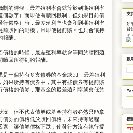
機制的時候，最差殖利率會就等於到期殖利率
支
這個數字）而即使有贖回機制，但如果目前價
發行價格）時，最差殖利率也會和到期殖利率
如
贊
提前贖回的動機，且即使提前贖回也只會讓持
示
的報酬。
回價格的時候，最差殖利率就會等同於贖回殖
搜
間贖回所得到的報酬。
是一個持有多支債券的基金或etf，最差殖利
，如果所持有債券中，其中有些債券有提前贖
行價格的債券，那基金的最差殖利率就會低於
Fa
狀況，但不代表債券或基金持有者必然只能拿
前債券的價格低於贖回價格，未來持有過程
標
因素，讓債券價格下跌，使發行方沒有執行提
ET