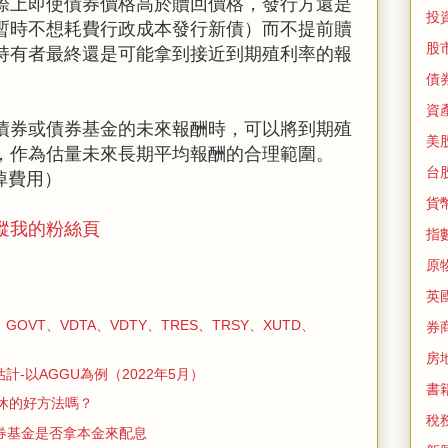
際上即使債券價格高於贖回價格，發行方還是
投
暫時不想耗費行政成本發行新債）而不提前贖
股
持有者最終還是可能拿到接近到期殖利率的報
債
資
債券或債券基金的未來報酬時，可以將到期殖
美
，作為估量未來長期平均報酬的合理範圍。
台
掉費用）
貨
蹤我的粉絲頁
指
原
英
OVT、VDTA、VDTY、TRES、TRSY、XUTD、
券
房
計-以AGGU為例（2022年5月）
書
休的好方法嗎？
稅
券基金是否拿本金來配息