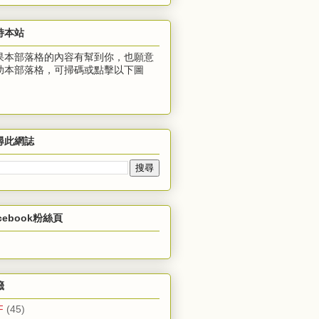
持本站
果本部落格的內容有幫到你，也願意
助本部落格，可掃碼或點擊以下圖
：
尋此網誌
cebook粉絲頁
籤
F
(45)