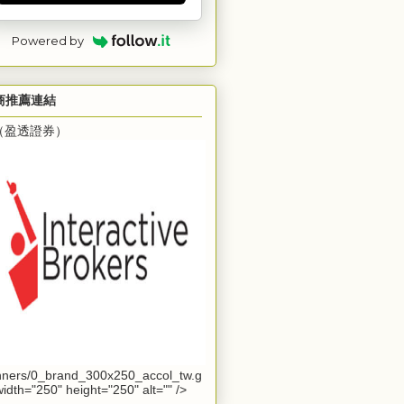
Powered by
商推薦連結
B（盈透證券）
ners/0_brand_300x250_accol_tw.g
 width="250" height="250" alt="" />