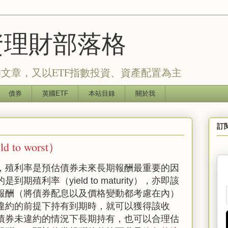
的投資理財部落格
文章，又以ETF指數投資、資產配置為主
債券
英國ETF
本站目錄
關於我
訂
to worst）
，殖利率是預估債券未來長期報酬最重要的因
殖利率（yield to maturity），亦即該
報酬（將債券配息以及價格變動都考慮在內）
違約的前提下持有到期時，就可以獲得該收
債券未違約的情況下長期持有，也可以合理估