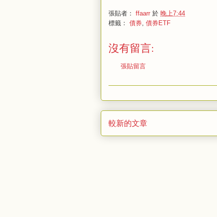
張貼者：
ffaarr
於
晚上7:44
標籤：
債券
,
債券ETF
沒有留言:
張貼留言
較新的文章