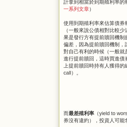
計拿到相當於到期殖利率的
一系列文章
）
使用到期殖利率來估算債券報
（一般來說公債相對比較少
果是發行方有提前贖回機制
偏差，因為提前贖回機制，
對自己有利的時候（一般就
進行提前贖回，這時買進債
上提前贖回時持有人獲得的總年
call）。
而
最差殖利率
（yield t
券沒有違約），投資人可能