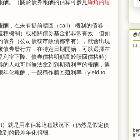
報酬。（關於債券報酬的估算可參見
綠角的這
酬，在未有提前贖回（call） 機制的債券
這種機制）或相關債券基金都非常有效，但如
券
的債券（公司債或市政債都常有），就會出現
I
讓債券發行方，在特定日期開始，可以選擇在
是利率下降、債券價格明顯高於贖回價格時）
券的人就可能無法拿到到期殖利率的報酬，遇
化報酬，一般稱作贖回殖利率（yield to
o worst）就是用來估算這種狀況下（仍然是假定債
ban
拿到的最差年化報酬。
if"