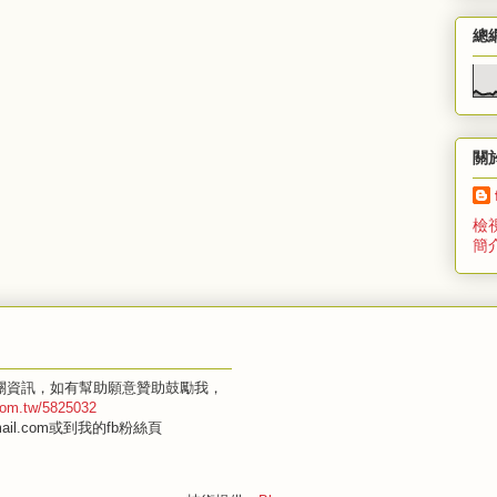
總
關
檢
簡
關資訊，如有幫助願意贊助鼓勵我，
.com.tw/5825032
il.com或到我的fb粉絲頁