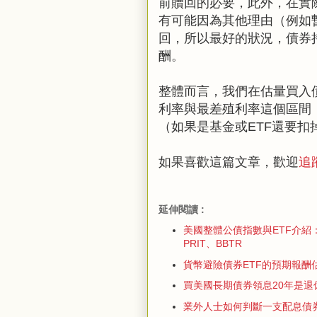
前贖回的必要，此外，在實
有可能因為其他理由（例如
回，所以最好的狀況，債券
酬。
整體而言，我們在估量買入
利率與最差殖利率這個區間
（如果是基金或ETF還要扣
如果喜歡這篇文章，歡迎
追
延伸閱讀 :
美國整體公債指數與ETF介紹：G
PRIT、BBTR
貨幣避險債券ETF的預期報酬估
買美國長期債券領息20年是退
業外人士如何判斷一支配息債