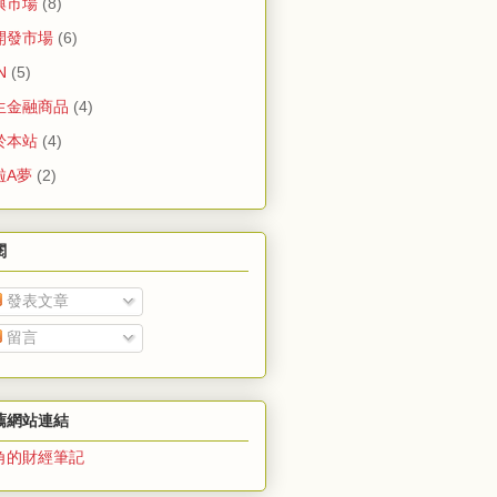
興市場
(8)
開發市場
(6)
N
(5)
生金融商品
(4)
於本站
(4)
啦A夢
(2)
閱
發表文章
留言
薦網站連結
角的財經筆記