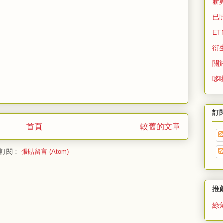
新
已
ET
衍
關
哆
訂
首頁
較舊的文章
訂閱：
張貼留言 (Atom)
推
綠