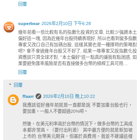
回覆
superbear
2026年2月10日 下午6:28
幾年前看一些比較有名的指數化投資的文章, 比較少強調本土
偏好這一塊, 因為近幾年台股持續表現好, 所以也看到蠻多指數
專家又改口自己有加碼台股, 這樣其實也是一種擇時的策略對
吧? 會不會過幾年台股又不好了, 結果一堆專家又說指數化投
資應該只買全球才對, "本土偏好"這一點真的讓我有點困惑, 如
果要避免匯率風險是否有直接做多台幣的槓桿工具可用....
回覆
回覆
ffaarr
2026年2月10日 晚上10:22
我應該從好幾年前就是一直都是說 不要加重台股也行，
要加重，一般人不要超過20%吧。
然後，在美元利率高於台幣的情況下，做多台幣的工具成
本都非常高。（要付出利差） 其中最方便的就是新加坡
上市的 台幣美元期貨，但基於高費用，我並不建議這樣