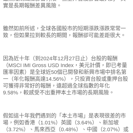
實是長期報酬差異風險。
雖然如前所述，全球各國股市的短期漲跌漲跌常常一
致，但如果拉到較長的期間，報酬卻可能差距很大。
因為近十年（到
2024
年
12
月
27
日止）台股的報酬
（
MSCI IMI Gross USD Index
，美元計價，即已考量
匯率因素）是全球近
50
個已開發和新興市場中排名第
一（年化報酬高達
14.56%
），只投資台股或重押台股
可獲得非常好的報酬，遠超過全球指數的年化
9.58%
，較感受不出重押本土市場的長期風險。
假如這十年我們遇到的「本土市場」是表現很差的市
場，例如香港（
1.01%
）英國（
3.64%
）、新加坡
（
3.72%
）、馬來西亞（
0.48%
）、中國（
2.07%
）或