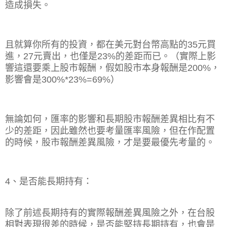
造成損失。
且就算你所有的投資，都在美元對台幣高點的
35
元買
進，
27
元賣出，也僅是
23%
的差距而已。（實際上影
響這還要乘上股市報酬，假如股市本身報酬是
200%
，
影響會是
300%*23%=69%
）
無論如何，匯率的影響和長期股市報酬差異相比有不
少的差距，因此雖然也要考量匯率風險，但在作配置
的時候，股市報酬差異風險，才是要最優先考量的。
4
、是否能長期持有：
除了前述長期持有的實際報酬差異風險之外，在台股
相對表現很差的時候，是否能堅持長期持有，也會是