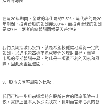
接近零報酬。
在這
20
年期間，全球的年化是約
7.5%
，這代表的是
20
年期間，投資台股的報酬僅
100%
，而投資全球的報酬
是
327%
。兩者的總報酬同樣是天差地遠。
我們長期指數化投資，就是希望較穩健地獲得一定的
報酬，以追求較高機率達成我們的理財目標，而單一
市場的長期報酬差異，對此是一項很不利的因素和風
險，因此應盡量避開。
3、
股市與匯率風險的比較：
我們可進一步用前述增持台股所在意的匯率風險來比
較，實際上匯率大多漲漲跌跌，長期而言未必真的會