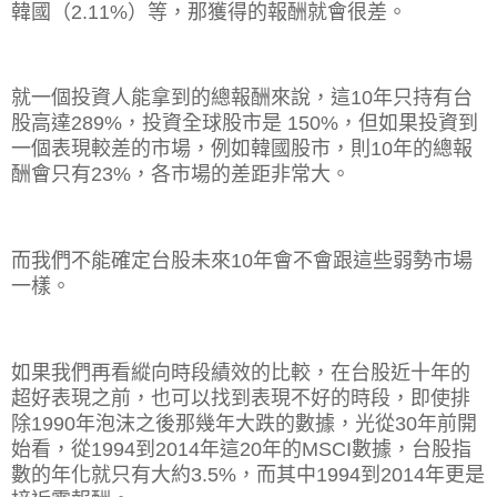
韓國（
2.11%
）等，那獲得的報酬就會很差。
就一個投資人能拿到的總報酬來說，這
10
年只持有台
股高達
289%
，投資全球股市是
150%
，但如果投資到
一個表現較差的市場，例如韓國股市，則
10
年的總報
酬會只有
23%
，各市場的差距非常大。
而我們不能確定台股未來
10
年會不會跟這些弱勢市場
一樣。
如果我們再看縱向時段績效的比較，在台股近十年的
超好表現之前，也可以找到表現不好的時段，即使排
除
1990
年泡沫之後那幾年大跌的數據，光從
30
年前開
始看，從
1994
到
2014
年這
20
年的
MSCI
數據，台股指
數的年化就只有大約
3.5%
，而其中
1994
到
2014
年更是