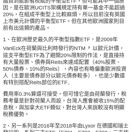
國買到能節省稅賦的平衡型
ETF
，但可能其中一個原
因，是在歐洲
UCITS
架構規定持有單一基金不能超過
20%
，在組成平衡型上比較麻煩，所以目前沒有英國
上市美元計價的平衡型
ETF
。但在其他歐洲國家則目
前有出這類的產品。
1、在歐洲歷史最久的平衡型指數
ETF
，是
2009
年
，
VanEck
在荷蘭與比利時發行的
NTM
以歐元計價，
這支平衡型
ETF
為了避開
20%
限制的作法，是直接持
有大量股票、債券與
Reits
來達成配置（40%股票、
50%債券、10%的Reits），內容也有略偏重歐洲投資
人（主要是債券部分以歐元債券較多），也是少數還
有特別搭配
Reits
部位的
ETF。
費用率
0.3%
算還可接受，但可惜它是由荷蘭發行，稅
務考量是針對荷蘭人而設，台灣人應會被收15%的配
息稅，與加拿大ETF類似，對台灣人來說較沒有明顯
稅務優勢。
2、另一系列是2016年至2018年由Lyxor 在德國和瑞士