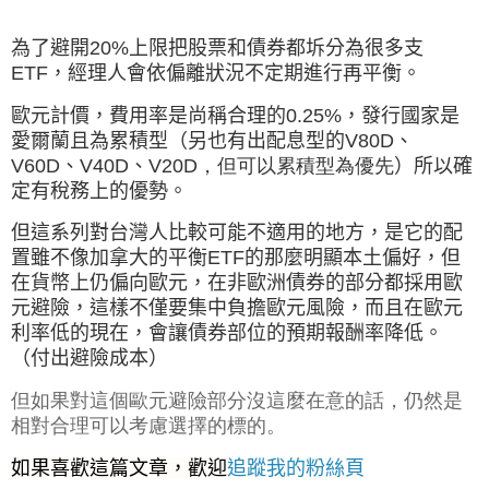
為了避開
20%
上限把股票和債券都坼分為很多支
ETF
，經理人會依偏離狀況不定期進行再平衡。
歐元計價，費用率是尚稱合理的
0.25%
，發行國家是
愛爾蘭且為累積型（另也有出配息型的
V80D
、
V60D
、
V40D
、
V20D，但可以累積型為優先
）所以確
定有稅務上的優勢。
但這系列對台灣人比較可能不適用的地方，是它的配
置雖不像加拿大的平衡ETF的那麼明顯本土偏好，但
在貨幣上仍偏向歐元，在非歐洲債券的部分都採用歐
元避險，這樣不僅要集中負擔歐元風險，而且在歐元
利率低的現在，會讓債券部位的預期報酬率降低。
（付出避險成本）
但如果對這個歐元避險部分沒這麼在意的話，仍然是
相對合理可以考慮選擇的標的。
如果喜歡這篇文章，歡迎
追蹤我的粉絲頁