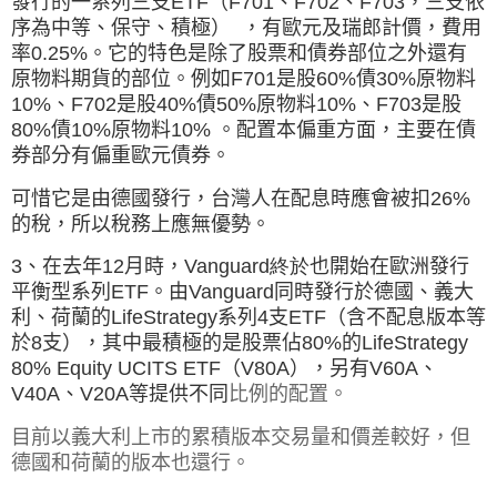
發行的一系列三支ETF（F701、F702、F703，三支依
序為中等、保守、積極） ，有歐元及瑞郎計價，費用
率0.25%。它的特色是除了股票和債券部位之外還有
原物料期貨的部位。例如F701是股60%債30%原物料
10%、F702是股40%債50%原物料10%、F703是股
80%債10%原物料10% 。配置本偏重方面，主要在債
券部分有偏重歐元債券。
可惜它是由德國發行，台灣人在配息時應會被扣26%
的稅，所以稅務上應無優勢。
3、
在去年
12
月時，
Vanguard終於
也開始在歐洲發行
平衡型系列
ETF
。
由
Vanguard
同時發行於德國、義大
利、荷蘭的
LifeStrategy
系列
4
支
ETF
（含不配息版本等
於
8
支）
，其中最積極的是股票佔
80%
的
LifeStrategy
80% Equity UCITS ETF
（
V80A
），另有
V60A
、
V40A
、
V20A
等提供不同
比例的配置。
目前以義大利上市的累積版本交易量和價差較好，但
德國和荷蘭的版本也還行。