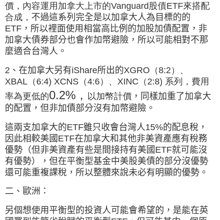
價，內容運用加拿大上市的Vanguard股債ETF來搭配
合成，
不過這系列完全是以加拿大人為目標的的
ETF
，所以裡面使用相當高比例的加股加債配置，非
加拿大債券部分也會作加幣避險，所以可能相對不那
麼適合台灣人。
2、在加拿大另有iShare所出的
XGRO（8:2）、
XBAL（6:4) XCNS（4:6）、XINC（2:8) 系列，費用
0.2%
，
率為更低的
以加幣計價
，同樣加重了加拿大
的配置，但非加債部分沒有加幣避險。
這兩支加拿大的ETF雖只收會台灣人15%的配息稅，
因此相較美國ETF在加拿大和其他非美資產
應有稅務
優勢
（但非美資產有些是間接持有美國ETF就可能沒
有優勢），但在平衡型基金中美股美債的部分沒優勢
還可能重複課稅，所以整體來說未必有明顯的優勢。
二、歐洲：
另個想使用平衡型的投資人可能會希望的，是能在英