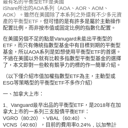
最有名的平衡型ETF是美國
iShare所出的AOA系列（AOA、AOR、AOM、
AOK）。
雖然在美國除了本系列之外還有不少多元資
產的平衡型ETF，
但可惜的是有許多是屬於主動操作
配置比例，而非
按市值或固定比例的指數化配置。
在美國另個不足的點是
Vanugard
未能出平衡型的
ETF
，而只有傳統指數型基金中有目標到期的平衡型
基金，所以
AOA
系列是如想使用平衡型
ETF
的首選。
不過在美國以外就有比較多指數型平衡型基金的選擇
了，本文即對一些較有競爭力的標的作一簡單介紹。
（以下僅介紹市值加權指數型ETF為主，主動型或
ESG等策略型的平衡型ETF不多作介紹）
一、加拿大上市：
1、Vanguard最早
出品的平衡型ETF，是2018年在加
拿大上市的一系列三支股債平衡
ETF
：
VGRO
（
80:20
）、
VBAL
（
60:40
）、
VCNS
（
40:60
），
目前的費用率
0.24%，以加幣計